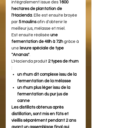
intégralement issue des
1600
hectares de plantation de
l'Hacienda
. Elle est ensuite broyée
par
5 moulins
afin d'obtenir le
meilleur jus, mélasse et miel.
Est ensuite réalisée
une
fermentation de 48h à 72h
grâce à
une
levure spéciale de type
"Ananas"
.
L'Hacienda produit
2 types de rhum
:
un rhum dit complexe issu de la
fermentation de la mélasse
un rhum plus léger issu de la
fermentation du pur jus de
canne
Les distillats obtenus après
distillation, sont mis en fûts et
vieillis séparément pendant 2 ans
avant un assemblage final qui