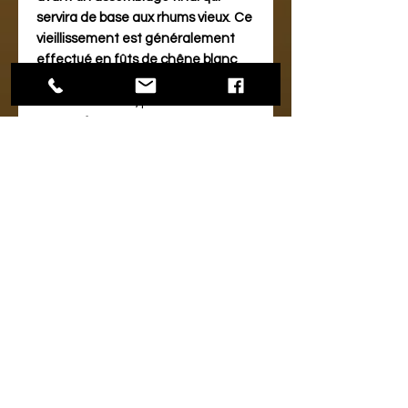
servira de base aux rhums vieux
.
Ce
vieillissement est généralement
effectué en fûts de chêne blanc
américain de type ex-bourbon.
Mais la distillerie, parmi son stock de
120000 fûts
, dispose d'autres types
de fûts comme
l'ex-Oloroso Sherry,
l'ex-Cognac ou encore l'ex-Tawny
Porto pour sa célèbre collection "XV
Cask Finish"
.
L'Hacienda dispose de
19 chais de
vieillissement
!
Le 19ème chai,
appelé Bodega de anejamiento,
est quand à lui entièrement
réservé au vieillissement du Ron
Abuelo Centuria, la quintessence
des Ron Abuelo.
L'environnement...
L'Hacienda dispose de toutes les