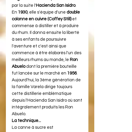
par la suite l'
Hacienda San Isidro
.
En
1930
, elle s'équipe d'une
double
colonne en cuivre (Coffey Still)
et
commense à distiller et à produire
du rhum. Il donna ensuite la liberté
à ses enfants de poursuivre
l'aventure et c'est ainsi que
commence à être élaborés l'un des
meilleurs rhums au monde, le
Ron
Abuelo
dont la première bouteille
fut lancée sur le marché en
1956
.
Aujourd'hui, la 3ème génération de
la famille Varela dirige toujours
cette distillerie emblématique
depuis l'Hacienda San Isidro où sont
intégralement produits les Ron
Abuelo.
La technique...
La canne à sucre est