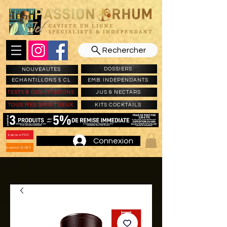
Rechercher
DOSSIERS
NOUVEAUTES
ECHANTILLONS 5 CL
EMB. INDEPENDANTS
TESTS & DEGUSTATIONS
JUS & NECTARS
TOUS MES SPIRITUEUX
KITS COCKTAILS
Espace PRO
Connexion
Espace CLUBS