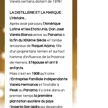
Varela certains datant de 1978 !
LA DISTILLERIE ET LA MARQUE :
L'Histoire...
Après avoir parcouru
l'Amérique
Latine et les Etats Unis
,
Don José
Varela Blanco
arrive au
Panama
à
la fin du XIXème Siècle
et tombe
amoureux de
Raquel Arjona
, fille
d'un propriétaire terrien et surtout
homme d'influence de la Province
de Herrera.
Il l'épouse et ont 9
enfants
.
Mais c'est en
1908
qu'il crée
l'
Entreprise Familiale indépendante
Varela Hermanos
et l'installe à
Pesé
au
Panama
. Il y créé dans un
premier temps
la première
plantation sucrière du pays
:
l'
Ingenio San Isidro
qui deviendra