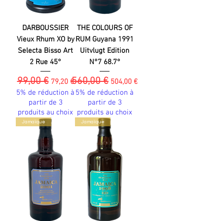
DARBOUSSIER
THE COLOURS OF
Vieux Rhum XO by
RUM Guyana 1991
Selecta Bisso Art
Uitvlugt Edition
2 Rue 45°
N°7 68.7°
99,00 €
560,00 €
Prix original
Prix promotionnel
Prix original
Prix promotionnel
79,20 €
504,00 €
5% de réduction à
5% de réduction à
partir de 3
partir de 3
produits au choix
produits au choix
Jamaïque
Jamaïque