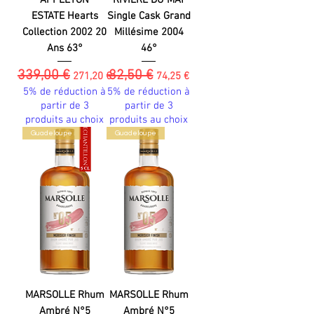
ESTATE Hearts
Single Cask Grand
Collection 2002 20
Millésime 2004
Ans 63°
46°
339,00 €
82,50 €
Prix original
Prix promotionnel
Prix original
Prix promotionnel
271,20 €
74,25 €
5% de réduction à
5% de réduction à
partir de 3
partir de 3
produits au choix
produits au choix
Guadeloupe
Guadeloupe
MARSOLLE Rhum
MARSOLLE Rhum
Ambré N°5
Ambré N°5