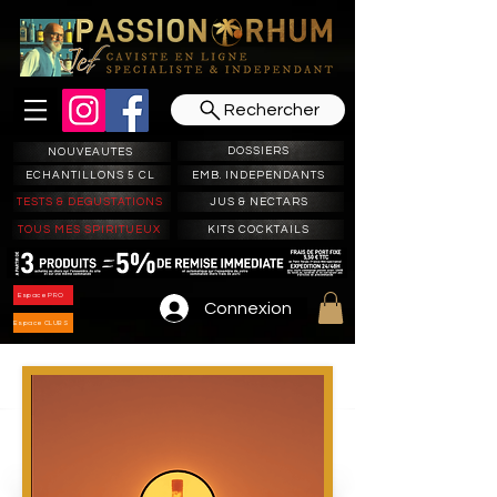
Rechercher
DOSSIERS
NOUVEAUTES
ECHANTILLONS 5 CL
EMB. INDEPENDANTS
TESTS & DEGUSTATIONS
JUS & NECTARS
TOUS MES SPIRITUEUX
KITS COCKTAILS
Espace PRO
Connexion
Espace CLUBS