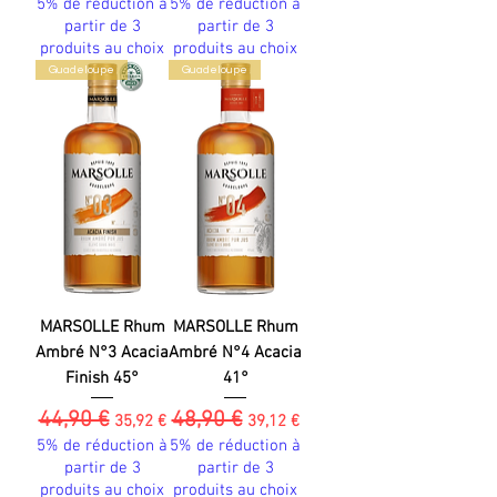
5% de réduction à
5% de réduction à
partir de 3
partir de 3
produits au choix
produits au choix
Guadeloupe
Guadeloupe
MARSOLLE Rhum
MARSOLLE Rhum
Ambré N°3 Acacia
Ambré N°4 Acacia
Finish 45°
41°
44,90 €
48,90 €
Prix original
Prix promotionnel
Prix original
Prix promotionnel
35,92 €
39,12 €
5% de réduction à
5% de réduction à
partir de 3
partir de 3
produits au choix
produits au choix