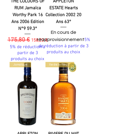
THE COLOURS OF
APPLETON
RUM Jamaïca
ESTATE Hearts
Worthy Park 16
Collection 2002 20
Ans 2006 Edition
Ans 63°
N°9 59.3°
En cours de
175,80 €
Prix original
Prix promotionnel
réapprovisionnement
5%
158,22 €
de réduction à partir de 3
5% de réduction à
produits au choix
partir de 3
produits au choix
Jamaïque
Ile de la Réunion
APPLETON
RIVIERE DU MAT