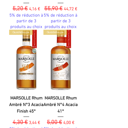
5,20 €
55,90 €
Prix original
Prix promotionnel
Prix original
Prix promotionnel
4,16 €
44,72 €
5% de réduction à
5% de réduction à
partir de 3
partir de 3
produits au choix
produits au choix
Guadeloupe
Guadeloupe
MARSOLLE Rhum
MARSOLLE Rhum
Ambré N°3 Acacia
Ambré N°4 Acacia
Finish 45°
41°
4,30 €
5,00 €
Prix original
Prix promotionnel
Prix original
Prix promotionnel
3,44 €
4,00 €