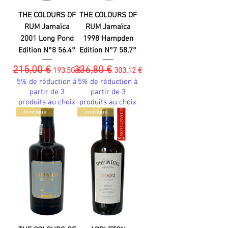
THE COLOURS OF
THE COLOURS OF
RUM Jamaïca
RUM Jamaïca
2001 Long Pond
1998 Hampden
Edition N°8 56.4°
Edition N°7 58,7°
215,00 €
336,80 €
Prix original
Prix promotionnel
Prix original
Prix promotionnel
193,50 €
303,12 €
5% de réduction à
5% de réduction à
partir de 3
partir de 3
produits au choix
produits au choix
Jamaïque
Jamaïque