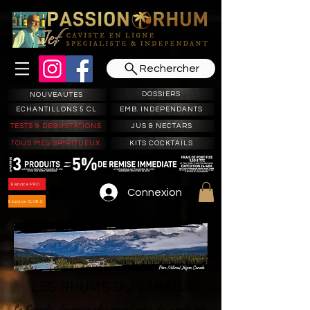
Rechercher
DOSSIERS
NOUVEAUTES
ECHANTILLONS 5 CL
EMB. INDEPENDANTS
TESTS & DEGUSTATIONS
JUS & NECTARS
TOUS MES SPIRITUEUX
KITS COCKTAILS
Espace PRO
Connexion
Espace CLUBS
LES RHUMS DU CANADA
Le Canada, deuxième plus grand pays du monde par