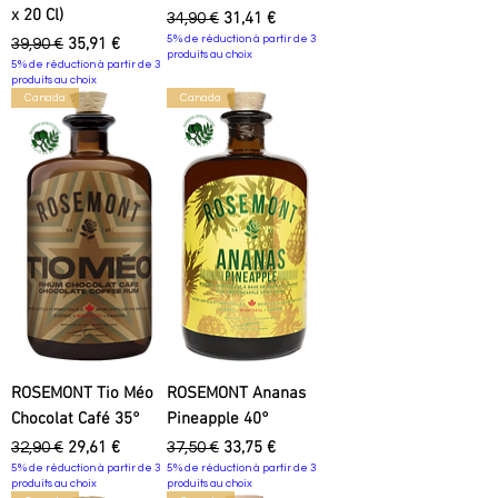
x 20 Cl)
Prix original
Prix promotionnel
31,41 €
34,90 €
Prix original
Prix promotionnel
5% de réduction à partir de 3
35,91 €
39,90 €
produits au choix
5% de réduction à partir de 3
produits au choix
Canada
Canada
ROSEMONT Tio Méo
ROSEMONT Ananas
Chocolat Café 35°
Pineapple 40°
Prix original
Prix promotionnel
Prix original
Prix promotionnel
29,61 €
33,75 €
32,90 €
37,50 €
5% de réduction à partir de 3
5% de réduction à partir de 3
produits au choix
produits au choix