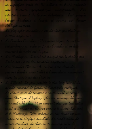
sa superficie (près de 10 millions de km²), présente
une diversité géographique exceptionnelle. Son
territoire s'étend de l'océan Atlantique à l'est, jusqu'à
l'océan Pacifique à l'ouest, et s'ouvre sur l'océan
Arctique au nord.
La géographie canadienne est dominée par plusieurs
entités majeures :
Le Bouclier Canadien : Une vaste région de roches
précambriennes, riche en forêts boréales et en lacs,
couvrant la moitié est du pays.
Les Montagnes : L'ouest est marqué par la chaîne des
Rocheuses , avec des sommets majestueux.
Les Grandes Plaines : Au centre, s'étendent des
prairies fertiles, essentielles à l'agriculture, notamment
dans les provinces des Prairies.
Le Littoral : Le pays possède le plus long littoral du
monde, parsemé de fjords et d'archipels arctiques.
Le climat varie de tempéré à continental, et polaire
dans l'Arctique. L'hydrographie est remarquable, avec
d'innombrables lacs (il en contient plus que tout autre
pays) et d'immenses fleuves comme le Saint-Laurent
et le Mackenzie. Cette richesse en eau douce est une
ressource stratégique mondiale. La combinaison de
vastes étendues, de chaînes de montagnes et de
toundra fait du Canada un territoire faiblement peuplé,