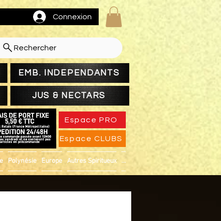
Connexion
Rechercher
EMB. INDEPENDANTS
JUS & NECTARS
Espace PRO
Espace CLUBS
ue
Polynésie
Europe
Autres Spiritueux
...