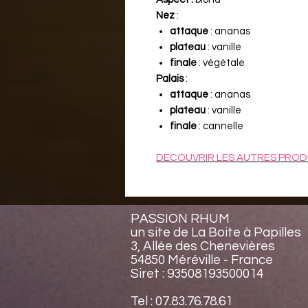
Nez
:
attaque
: ananas
plateau
: vanille
finale
: végétale
Palais
:
attaque
: ananas
plateau
: vanille
finale
: cannelle
DECOUVRIR LES AUTRES PROD
PASSION RHUM
un site de La Boite à Papilles
3, Allée des Chenevières
54850 Méréville - France
Siret : 93508193500014
Tel : 07.83.76.78.61