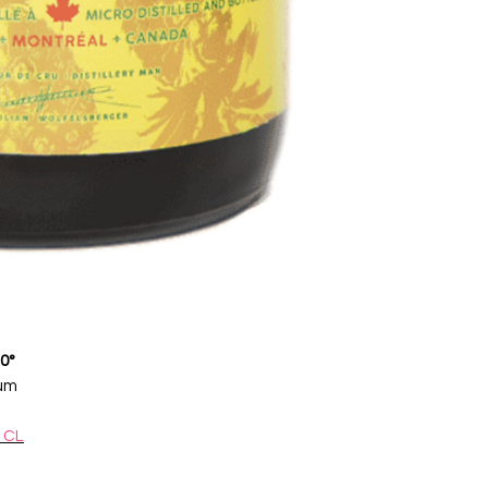
0°
hum
 CL