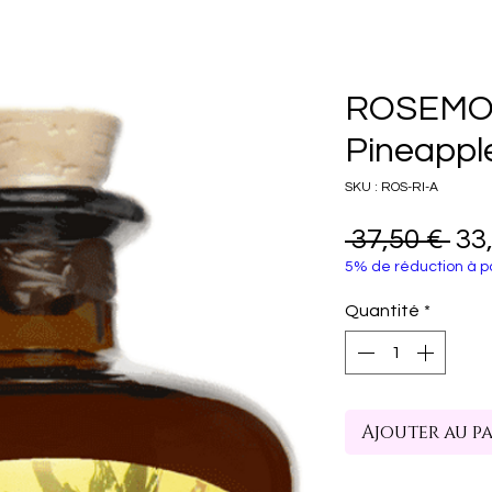
ROSEMO
Pineappl
SKU : ROS-RI-A
Pri
 37,50 € 
33
5% de réduction à pa
ori
Quantité
*
Ajouter au p