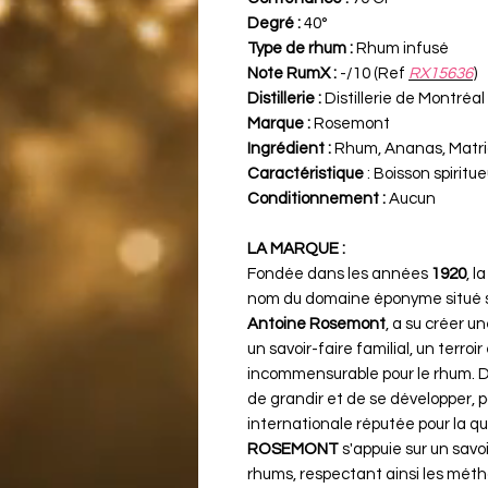
Degré :
40°
Type de rhum :
Rhum infusé
Note RumX :
-/10 (Ref
RX15636
)
Distillerie :
Distillerie de Montréal
Marque :
Rosemont
Ingrédient :
Rhum, Ananas, Matri
Caractéristique
: Boisson spirit
Conditionnement :
Aucun
LA MARQUE :
Fondée dans les années
1920
, 
nom du domaine éponyme situé sur
Antoine Rosemont
, a su créer u
un savoir-faire familial, un terro
incommensurable pour le rhum. 
de grandir et de se développer, 
internationale réputée pour la qu
ROSEMONT
s'appuie sur un savoi
rhums, respectant ainsi les mét