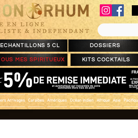
ECHANTILLONS 5 CL
DOSSIERS
TOUS MES SPIRITUEUX
KITS COCKTAILS
ers Arrivages
Caraïbes
Amériques
Océan Indien
Afrique
Asie
Pacifiq