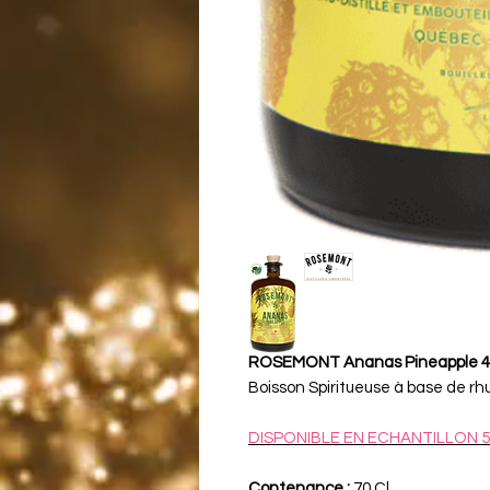
ROSEMONT Ananas Pineapple 4
Boisson Spiritueuse à base de r
DISPONIBLE EN ECHANTILLON 5
Contenance :
70 Cl