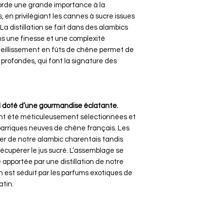
orde une grande importance à la
 en privilégiant les cannes à sucre issues
 La distillation se fait dans des alambics
ms une finesse et une complexité
vieillissement en fûts de chêne permet de
profondes, qui font la signature des
l doté d’une gourmandise éclatante.
ont été méticuleusement sélectionnées et
arriques neuves de chêne français. Les
ier de notre alambic charentais tandis
récupérer le jus sucré. L’assemblage se
apportée par une distillation de notre
 est séduit par les parfums exotiques de
atin.