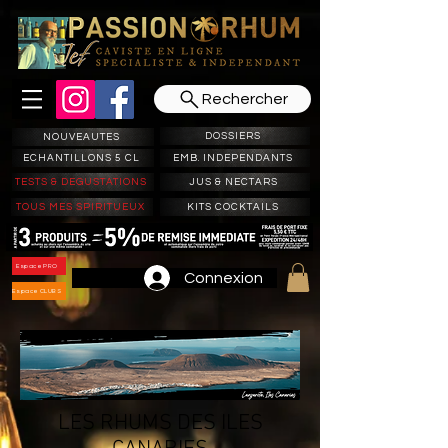
Rechercher
DOSSIERS
NOUVEAUTES
ECHANTILLONS 5 CL
EMB. INDEPENDANTS
TESTS & DEGUSTATIONS
JUS & NECTARS
TOUS MES SPIRITUEUX
KITS COCKTAILS
Espace PRO
Connexion
Espace CLUBS
LES RHUMS DES ILES