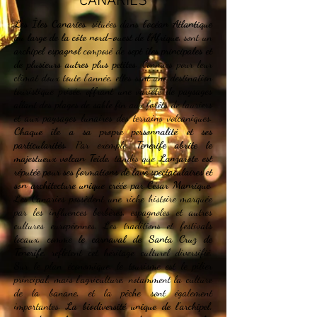
CANARIES
Les Îles Canaries
, situées dans
l'océan Atlantique
au large de la côte nord-ouest de l'Afrique
, sont un
archipel espagnol
composé de
sept îles principales et
de plusieurs autres plus petites
. Connues pour leur
climat doux toute l'année, elles sont une destination
touristique prisée, offrant une variété de paysages
allant des plages de sable fin aux forêts de lauriers
et aux paysages lunaires des terrains volcaniques.
Chaque île a sa propre personnalité et ses
particularités
. Par exemple,
Tenerife abrite le
majestueux volcan Teide
, tandis que
Lanzarote est
réputée pour ses formations de lave spectaculaires et
son architecture unique créée par César Manrique
.
Les Canaries possèdent une riche histoire marquée
par les influences berbères, espagnoles et autres
cultures européennes. Les traditions et festivals
locaux, comme
le carnaval de Santa Cruz de
Tenerife
, reflètent cet héritage culturel diversifié.
Sur le plan économique, le tourisme est le pilier
principal, mais l'agriculture, notamment la culture
de la banane, et la pêche sont également
importantes.
La biodiversité unique de l'archipel,