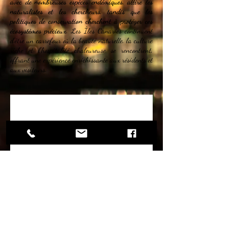
avec de nombreuses espèces endémiques, attire les
naturalistes et les chercheurs, tandis que les
politiques de conservation cherchent à protéger ces
écosystèmes précieux.
Les Îles Canaries continuent
d'être un carrefour où la beauté naturelle, la culture
riche et l'hospitalité chaleureuse se rencontrent,
offrant une expérience enrichissante aux résidents et
aux visiteurs.
Il n'y a aucun article à
afficher pour le
moment.
PASSION RHUM