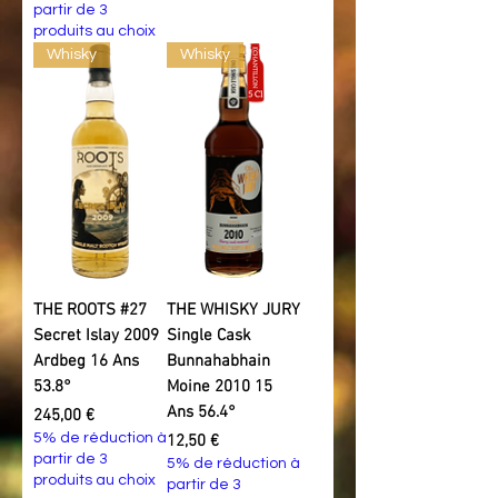
partir de 3
produits au choix
Whisky
Whisky
THE ROOTS #27
THE WHISKY JURY
Secret Islay 2009
Single Cask
Ardbeg 16 Ans
Bunnahabhain
53.8°
Moine 2010 15
Ans 56.4°
Prix
245,00 €
5% de réduction à
Prix
12,50 €
partir de 3
5% de réduction à
produits au choix
partir de 3