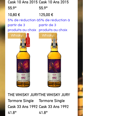
Cask 10 Ans 2015
Cask 10 Ans 2015
55.9°
55.9°
Prix
Prix
10,80 €
125,00 €
5% de réduction à
5% de réduction à
partir de 3
partir de 3
produits au choix
produits au choix
Whisky
Whisky
THE WHISKY JURY
THE WHISKY JURY
Tormore Single
Tormore Single
Cask 33 Ans 1992
Cask 33 Ans 1992
41.8°
41.8°