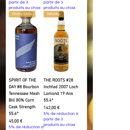
partir de 3
partir de 3
produits au choix
produits au choix
Etats-Unis
Whisky
SPIRIT OF THE
THE ROOTS #28
DAY #8 Bourbon
Inchfad 2007 Loch
Tennessee Mash
Lomond 19 Ans
Bill 80% Corn
55.4°
Cask Strength
Prix
142,00 €
55.6°
5% de réduction à
partir de 3
Prix
45,00 €
produits au choix
5% de réduction à