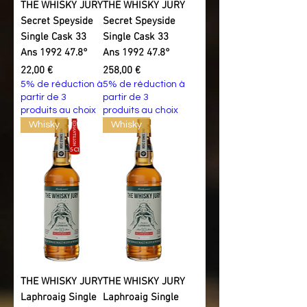
THE WHISKY JURY
THE WHISKY JURY
Secret Speyside
Secret Speyside
Single Cask 33
Single Cask 33
Ans 1992 47.8°
Ans 1992 47.8°
Prix
Prix
22,00 €
258,00 €
5% de réduction à
5% de réduction à
partir de 3
partir de 3
produits au choix
produits au choix
Whisky
Whisky
THE WHISKY JURY
THE WHISKY JURY
Laphroaig Single
Laphroaig Single