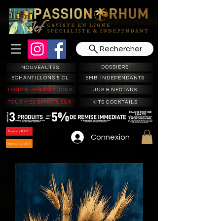
Rechercher
DOSSIERS
NOUVEAUTES
ECHANTILLONS 5 CL
EMB. INDEPENDANTS
TESTS & DEGUSTATIONS
JUS & NECTARS
TOUS MES SPIRITUEUX
KITS COCKTAILS
Espace PRO
Connexion
Espace CLUBS