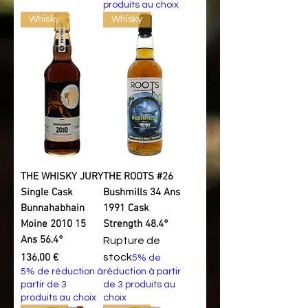
produits au choix
Whisky
Whisky
THE WHISKY JURY
THE ROOTS #26
Single Cask
Bushmills 34 Ans
Bunnahabhain
1991 Cask
Moine 2010 15
Strength 48.4°
Ans 56.4°
Rupture de
Prix
136,00 €
stock
5% de
5% de réduction à
réduction à partir
partir de 3
de 3 produits au
produits au choix
choix