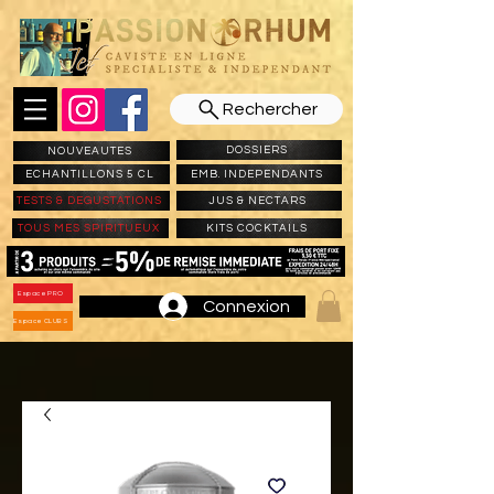
Rechercher
DOSSIERS
NOUVEAUTES
ECHANTILLONS 5 CL
EMB. INDEPENDANTS
TESTS & DEGUSTATIONS
JUS & NECTARS
TOUS MES SPIRITUEUX
KITS COCKTAILS
Espace PRO
Connexion
Espace CLUBS