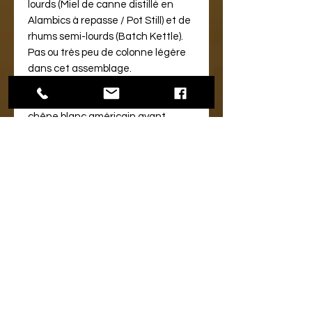
lourds (Miel de canne distillé en
Alambics à repasse / Pot Still) et de
rhums semi-lourds (Batch Kettle).
Pas ou très peu de colonne légère
dans cet assemblage.
Vieillissement :
Le rhum a vieilli
pendant 12 ans dans des fûts de
chêne blanc américain ayant
contenu du Bourbon et du Malt
Whisky.
Finition :
Une fois l'assemblage des
fûts de 2013 réalisé, le rhum est
remis en fûts pour une finition d'un
an dans des fûts de Xérès (Sherry
Oloroso).
Maître de Chai :
Tito Cordero :
Ingénieur chimiste
de formation, il est connu pour
sa rigueur scientifique alliée à
une grande sensibilité artistique