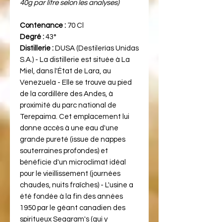
40g par litre selon les analyses)
Contenance :
70 Cl
Degré :
43°
Distillerie :
DUSA (Destilerías Unidas
S.A.) - La distillerie est située à La
Miel, dans l'État de Lara, au
Venezuela - Elle se trouve au pied
de la cordillère des Andes, à
proximité du parc national de
Terepaima. Cet emplacement lui
donne accès à une eau d'une
grande pureté (issue de nappes
souterraines profondes) et
bénéficie d'un microclimat idéal
pour le vieillissement (journées
chaudes, nuits fraîches) - L'usine a
été fondée à la fin des années
1950 par le géant canadien des
spiritueux Seagram's (qui y