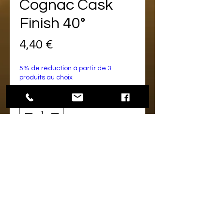
Cognac Cask
Finish 40°
Prix
4,40 €
5% de réduction à partir de 3
produits au choix
Quantité
*
Ajouter au panier
Echantillon conditionné en verre
avec bouchon hermétique
Contenance de 2 à 5 Cl (cf niveau
de remplissage sur la photo)