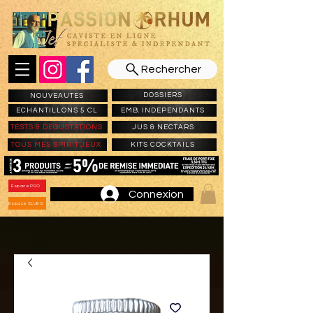
Rechercher
DOSSIERS
NOUVEAUTES
ECHANTILLONS 5 CL
EMB. INDEPENDANTS
TESTS & DEGUSTATIONS
JUS & NECTARS
TOUS MES SPIRITUEUX
KITS COCKTAILS
Espace PRO
Connexion
Espace CLUBS