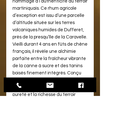
hommage à l’authenticité du terroir
martiniquais. Ce rhum agricole
d’exception est issu d’une parcelle
d’altitude située sur les terres
volcaniques humides de Dufferet,
près de la presqu’île de la Caravelle.
Vieilli durant 4 ans en fûts de chêne
français, il révèle une alchimie
parfaite entre la fraîcheur vibrante
de la canne à sucre et des tanins
boisés finement intégrés. Conçu
sans additifs ni édulcorants, ce
rhum en édition limitée incarne la
pureté et la richesse du terroir
martiniquais.
NOTES DE DEGUSTATION :
Le nez
de Brin d’Amour est d’une
complexité fascinante, mêlant des
notes boisées délicates, une