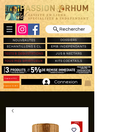
Rechercher
DOSSIERS
NOUVEAUTES
ECHANTILLONS 5 CL
EMB. INDEPENDANTS
TESTS & DEGUSTATIONS
JUS & NECTARS
TOUS MES SPIRITUEUX
KITS COCKTAILS
Espace PRO
Connexion
Espace CLUBS