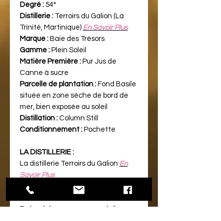
Degré :
54°
Distillerie :
Terroirs du Galion (La
Trinité, Martinique)
En Savoir Plus
Marque :
Baie des Trésors
Gamme :
Plein Soleil
Matière Première :
Pur Jus de
Canne à sucre
Parcelle de plantation :
Fond Basile
située en zone sèche de bord de
mer, bien exposée au soleil
Distillation :
Column Still
Conditionnement :
Pochette
LA DISTILLERIE :
La distillerie Terroirs du Galion
En
Savoir Plus
LE PRODUIT :
En bord de mer, sous un soleil
ardent pousse les cannes à sucre