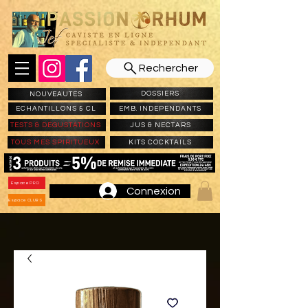
Rechercher
DOSSIERS
NOUVEAUTES
ECHANTILLONS 5 CL
EMB. INDEPENDANTS
TESTS & DEGUSTATIONS
JUS & NECTARS
TOUS MES SPIRITUEUX
KITS COCKTAILS
Espace PRO
Connexion
Espace CLUBS