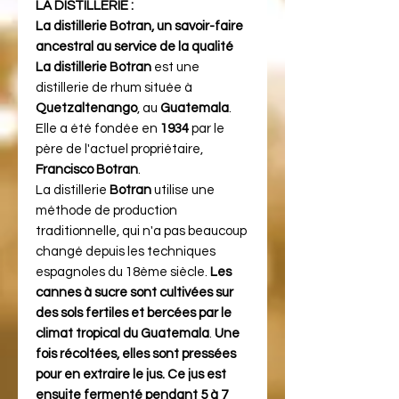
LA DISTILLERIE :
La distillerie Botran, un savoir-faire
ancestral au service de la qualité
La distillerie Botran
est une
distillerie de rhum située à
Quetzaltenango
, au
Guatemala
.
Elle a été fondée en
1934
par le
père de l'actuel propriétaire,
Francisco Botran
.
La distillerie
Botran
utilise une
méthode de production
traditionnelle, qui n'a pas beaucoup
changé depuis les techniques
espagnoles du 18ème siècle.
Les
cannes à sucre sont cultivées sur
des sols fertiles et bercées par le
climat tropical du Guatemala
.
Une
fois récoltées, elles sont pressées
pour en extraire le jus. Ce jus est
ensuite fermenté pendant 5 à 7