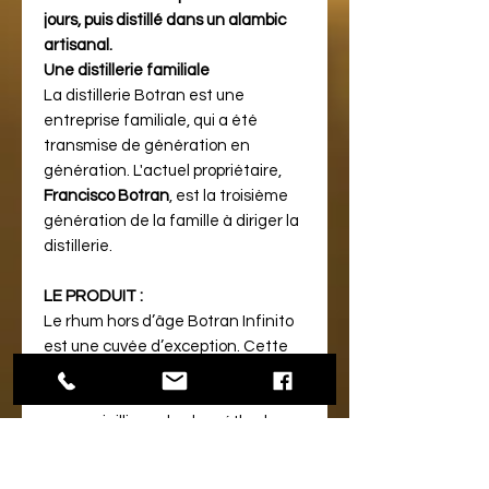
jours, puis distillé dans un alambic
artisanal.
Une distillerie familiale
La distillerie Botran est une
entreprise familiale, qui a été
transmise de génération en
génération. L'actuel propriétaire,
Francisco Botran
, est la troisième
génération de la famille à diriger la
distillerie.
LE PRODUIT :
Le rhum hors d’âge Botran Infinito
est une cuvée d’exception. Cette
édition limitée est le fruit de
l’assemblage minutieux des ré
serves vieillies selon la méthode
solera dyna mique propre à Botran,
dans 8 types de fûts différents : ex-