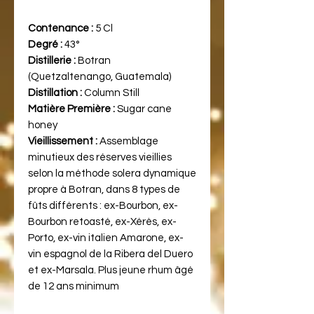
Contenance :
5 Cl
Degré :
43°
Distillerie :
Botran
(Quetzaltenango, Guatemala)
Distillation :
Column Still
Matière Première :
Sugar cane
honey
Vieillissement :
Assemblage
minutieux des réserves vieillies
selon la méthode solera dynamique
propre à Botran, dans 8 types de
fûts différents : ex-Bourbon, ex-
Bourbon retoasté, ex-Xérès, ex-
Porto, ex-vin italien Amarone, ex-
vin espagnol de la Ribera del Duero
et ex-Marsala. Plus jeune rhum âgé
de 12 ans minimum