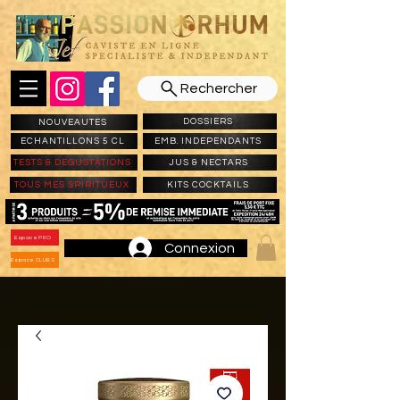
Rechercher
DOSSIERS
NOUVEAUTES
ECHANTILLONS 5 CL
EMB. INDEPENDANTS
TESTS & DEGUSTATIONS
JUS & NECTARS
TOUS MES SPIRITUEUX
KITS COCKTAILS
Espace PRO
Connexion
Espace CLUBS