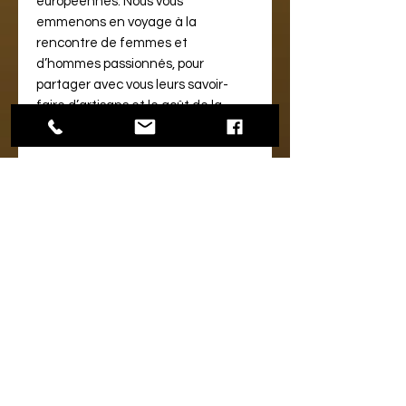
européennes. Nous vous
emmenons en voyage à la
rencontre de femmes et
d’hommes passionnés, pour
partager avec vous leurs savoir-
faire d’artisans et le goût de la
fête.
LE PRODUIT :
Quand les volcans du Guatemala
rencontrent les plages de Belize.
Issu de la fermentation de la
mélasse et distillé en colonne, cet
assemblage est composé de
Rhums vieux, vieillis sous les
tropiques en fûts ex-Bourbon. Ce
jus de soleil est une explosion de
fruits et de gourmandises. Ses
notes boisées le rendent d’un
équilibre réjouissant !