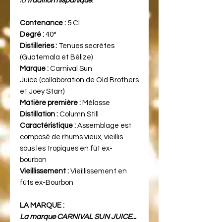
la
tradition hispanique
.
Contenance :
5 Cl
Degré :
40°
Distilleries :
Tenues secrètes
(Guatemala et Bélize)
Marque :
Carnival Sun
Juice (collaboration de Old Brothers
et Joey Starr)
Matière première :
Mélasse
Distillation :
Column Still
Caractéristique :
Assemblage est
composé de rhums vieux, vieillis
sous les tropiques en fût ex-
bourbon
Vieillissement :
Vieillissement en
fûts ex-Bourbon
LA MARQUE :
La marque CARNIVAL SUN JUICE...