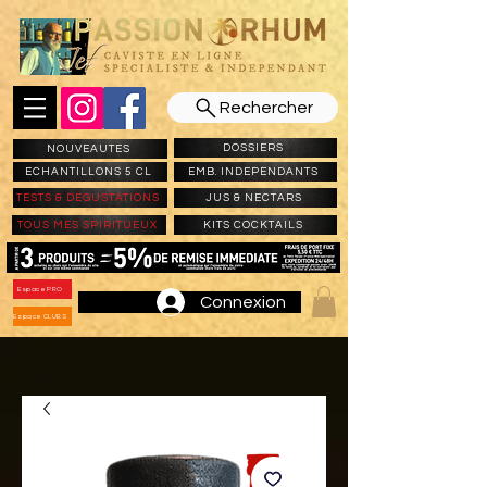
Rechercher
DOSSIERS
NOUVEAUTES
ECHANTILLONS 5 CL
EMB. INDEPENDANTS
TESTS & DEGUSTATIONS
JUS & NECTARS
TOUS MES SPIRITUEUX
KITS COCKTAILS
Espace PRO
Connexion
Espace CLUBS