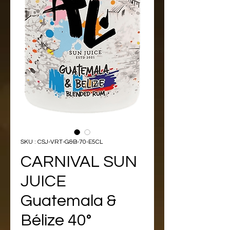
SKU : CSJ-VRT-G&B-70-E5CL
CARNIVAL SUN
JUICE
Guatemala &
Bélize 40°