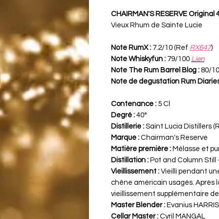
CHAIRMAN'S RESERVE Original 
Vieux Rhum de Sainte Lucie
Note RumX :
7.2/10 (Ref
RX647
)
Note Whiskyfun :
79/100
Lien
Note The Rum Barrel Blog :
80/1
Note de degustation Rum Diaries
Contenance :
5 Cl
Degré :
40°
Distillerie :
Saint Lucia Distillers 
Marque :
Chairman's Reserve
Matière première :
Mélasse et pu
Distillation :
Pot and Column Still - 
Vieillissement :
Vieilli pendant u
chêne américain usagés. Après l
vieillissement supplémentaire de
Master Blender :
Evanius HARRIS
Cellar Master :
Cyril MANGAL