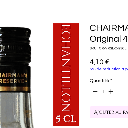
CHAIRMA
Original 
SKU : CR-VRSL-O-E5CL
Prix
4,10 €
5% de réduction à pa
Quantité
*
Ajouter au p