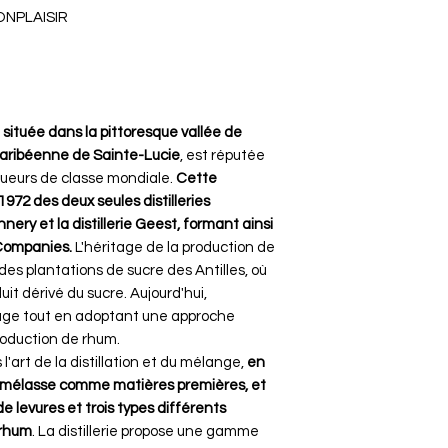
ONPLAISIR
,
située dans la pittoresque vallée de
 caribéenne de Sainte-Lucie
, est réputée
iqueurs de classe mondiale.
Cette
 1972 des deux seules distilleries
Dennery et la distillerie Geest, formant ainsi
f Companies.
L'héritage de la production de
 des plantations de sucre des Antilles, où
it dérivé du sucre. Aujourd'hui,
itage tout en adoptant une approche
duction de rhum​​.
l'art de la distillation et du mélange,
en
la mélasse comme matières premières, et
 levures et trois types différents
 rhum
​​. La distillerie propose une gamme