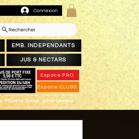
Connexion
Rechercher
EMB. INDEPENDANTS
JUS & NECTARS
Espace PRO
Espace CLUBS
ue
Polynésie
Europe
Autres Spiritueux
...