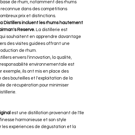
 à base de rhum, notamment des rhums
té reconnue dans des compétitions
mbreux prix et distinctions​.
ia Distillers incluent les rhums hautement
airman's Reserve.
La distillerie est
 qui souhaitent en apprendre davantage
avers des visites guidées offrant une
oduction de rhum​​.
lers envers l'innovation, la qualité,
la responsabilité environnementale est
r exemple, ils ont mis en place des
s bouteilles et l'exploitation de la
uile de récupération pour minimiser
illerie​.
ginal
est une distillation provenant de l'île
a finesse harmonieuse et son style
ur les expériences de dégustation et la