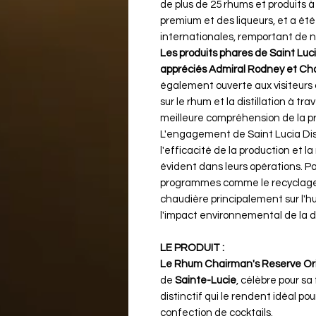
de plus de 25 rhums et produits
premium et des liqueurs, et a é
internationales, remportant de no
Les produits phares de Saint Luc
appréciés Admiral Rodney et Ch
également ouverte aux visiteurs
sur le rhum et la distillation à tr
meilleure compréhension de la pr
L'engagement de Saint Lucia Distil
l'efficacité de la production et 
évident dans leurs opérations. Pa
programmes comme le recyclage de
chaudière principalement sur l'h
l'impact environnemental de la dist
LE PRODUIT :
Le Rhum Chairman's Reserve Ori
de
Sainte-Lucie
, célèbre pour s
distinctif qui le rendent idéal po
confection de cocktails.