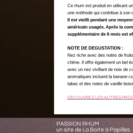
Ce rhum est produit en utilisant u
une méthode qui contribue à son c
Il est vieilli pendant une moye
américain usagés. Après la com
supplémentaire de 6 mois est eff
NOTE DE DEGUSTATION :
Nez riche avec des notes de fruits
chêne. Il offre également un bel équ
avec un nez vivifiant de noix de co
aromatiques incluent la banane cuit
tabac et des notes de vanille boisée
DECOUVREZ LES AUTRES PRO
PASSION RHUM
un site de La Boite à Papilles