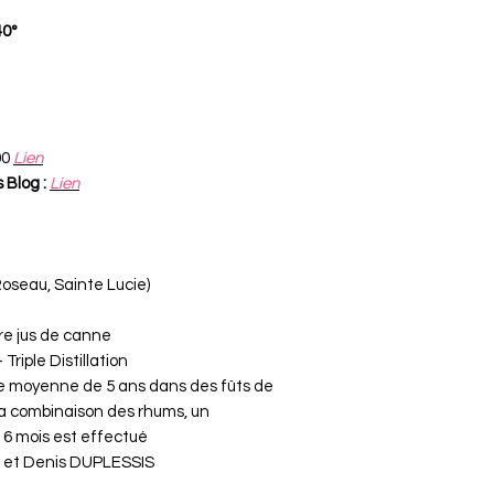
40°
00
Lien
 Blog :
Lien
(Roseau, Sainte Lucie)
re jus de canne
Triple Distillation
ne moyenne de 5 ans dans des fûts de
a combinaison des rhums, un
 6 mois est effectué
 et Denis DUPLESSIS