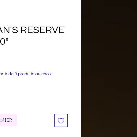
N'S RESERVE
40°
rtir de 3 produits au choix
anier