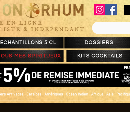
ECHANTILLONS 5 CL
DOSSIERS
TOUS MES SPIRITUEUX
KITS COCKTAILS
ers Arrivages
Caraïbes
Amériques
Océan Indien
Afrique
Asie
Pacifiq