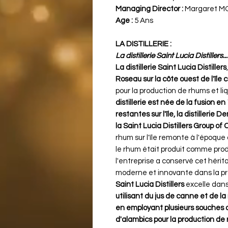
Managing Director :
Margaret M
Age :
5 Ans
LA DISTILLERIE :
La distillerie Saint Lucia Distillers...
La distillerie Saint Lucia Distillers
Roseau sur la côte ouest de l'île
pour la production de rhums et l
distillerie est née de la fusion en
restantes sur l'île, la distillerie 
la Saint Lucia Distillers Group o
rhum sur l'île remonte à l'époque
le rhum était produit comme produ
l'entreprise a conservé cet hér
moderne et innovante dans la pro
Saint Lucia Distillers
excelle dans 
utilisant du jus de canne et de 
en employant plusieurs souches de
d'alambics pour la production de