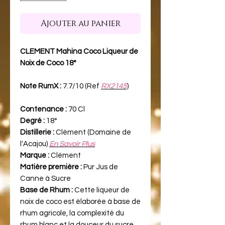
Ajouter au panier
CLEMENT Mahina Coco Liqueur de
Noix de Coco 18°
Note RumX :
7.7/10 (Ref
RX2145
)
Contenance :
70 Cl
Degré :
18°
Distillerie :
Clément (Domaine de
l'Acajou)
En Savoir Plus
Marque :
Clément
Matière première :
Pur Jus de
Canne à Sucre
Base de Rhum :
Cette liqueur de
noix de coco est élaborée à base de
rhum agricole, la complexité du
rhum blanc et la douceur du sucre