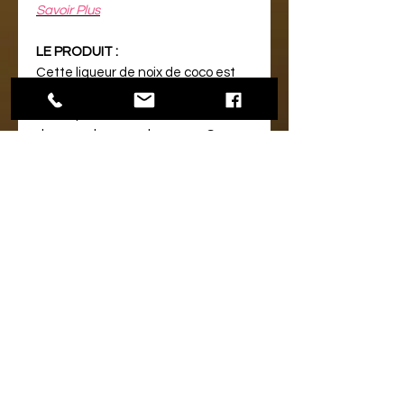
Savoir Plus
LE PRODUIT :
Cette liqueur de noix de coco est
élaborée à base de rhum agricole,
la complexité du rhum blanc et la
douceur du sucre de canne. Sa
recette est précieusement gardée
et transmise au sein de l’Habitation
Clément.
NOTE DE DEGUSTATION :
Couleur :
Cristalline
Nez :
Noix de coco grillées, canne à
sucre et meringue fraîche
Bouche :
Gourmande et élégante
MODE DE DEGUSTATION :
Vous pouvez le consommer pur,