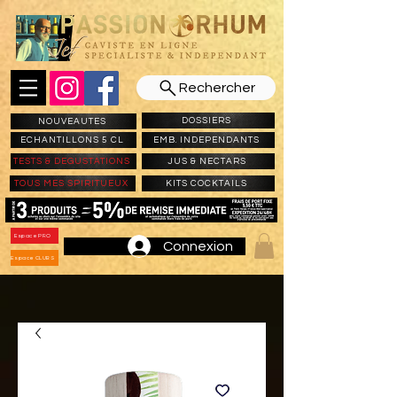
Rechercher
DOSSIERS
NOUVEAUTES
ECHANTILLONS 5 CL
EMB. INDEPENDANTS
TESTS & DEGUSTATIONS
JUS & NECTARS
TOUS MES SPIRITUEUX
KITS COCKTAILS
Espace PRO
Connexion
Espace CLUBS