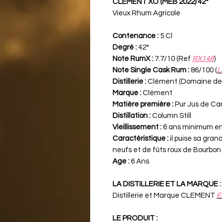
CLEMENT XO (MEB 2022) 42°
Vieux Rhum Agricole
Contenance :
5 Cl
Degré :
42°
Note RumX :
7.7/10 (Ref
RX148
)
Note Single Cask Rum :
86/100 (
L
Distillerie :
Clément (Domaine de 
Marque :
Clément
Matière première :
Pur Jus de Ca
Distillation :
Column Still
Vieillissement :
6 ans minimum en
Caractéristique :
il puise sa gran
neufs et de fûts roux de Bourbon
Age :
6 Ans
LA DISTILLERIE ET LA MARQUE :
Distillerie et Marque CLEMENT
E
LE PRODUIT :