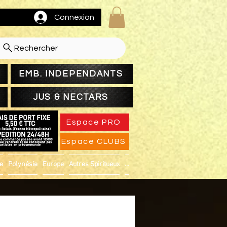
Connexion
Rechercher
EMB. INDEPENDANTS
JUS & NECTARS
Espace PRO
Espace CLUBS
ue
Polynésie
Europe
Autres Spiritueux
...