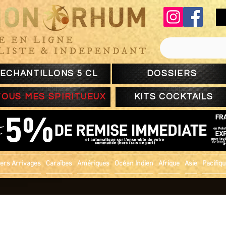
ECHANTILLONS 5 CL
DOSSIERS
TOUS MES SPIRITUEUX
KITS COCKTAILS
ers Arrivages
Caraïbes
Amériques
Océan Indien
Afrique
Asie
Pacifiq