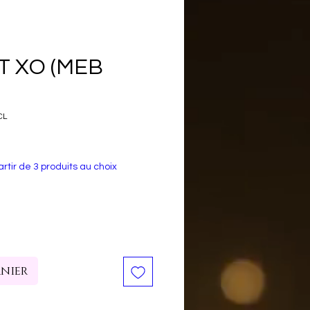
 XO (MEB
CL
rtir de 3 produits au choix
anier