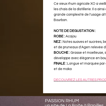
Ce vieux rhum agricole XO a viei
les chais de la distillerie. Il a ai
grande complexité de l'usage alte
Bourbon.
NOTE DE DEGUSTATION :
ROBE :
Acajou
NEZ :
Notes suaves et sucrées, be
et de pruneaux d'Agen relevée d
BOUCHE :
Grasse et moelleuse, 
développe avec élégance en bouc
FINALE :
Longue et marquée par 
et de moka
DECOUVREZ LES AUTRES PROD
PASSION RHUM
un site de La Boite à Papilles