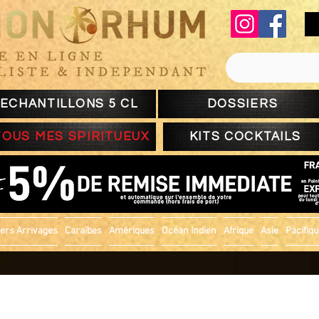
ECHANTILLONS 5 CL
DOSSIERS
TOUS MES SPIRITUEUX
KITS COCKTAILS
ers Arrivages
Caraïbes
Amériques
Océan Indien
Afrique
Asie
Pacifiq