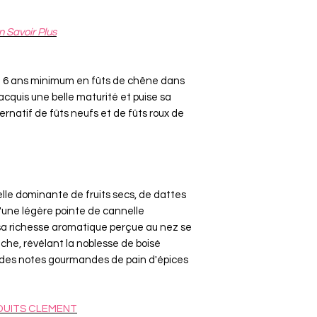
n Savoir Plus
lli 6 ans minimum en fûts de chêne dans
nsi acquis une belle maturité et puise sa
rnatif de fûts neufs et de fûts roux de
lle dominante de fruits secs, de dattes
'une légère pointe de cannelle
sa richesse aromatique perçue au nez se
he, révélant la noblesse de boisé
des notes gourmandes de pain d'épices
UITS C
LEMENT