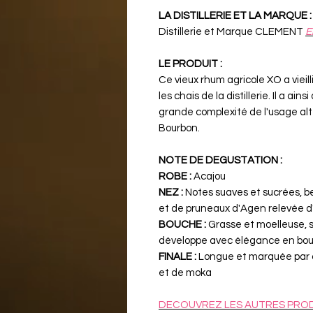
LA DISTILLERIE ET LA MARQUE :
Distillerie et Marque CLEMENT
E
LE PRODUIT :
Ce vieux rhum agricole XO a viei
les chais de la distillerie. Il a ai
grande complexité de l'usage alte
Bourbon.
NOTE DE DEGUSTATION :
ROBE :
Acajou
NEZ :
Notes suaves et sucrées, be
et de pruneaux d'Agen relevée d
BOUCHE :
Grasse et moelleuse, 
développe avec élégance en bouc
FINALE :
Longue et marquée par 
et de moka
DECOUVREZ LES AUTRES PROD