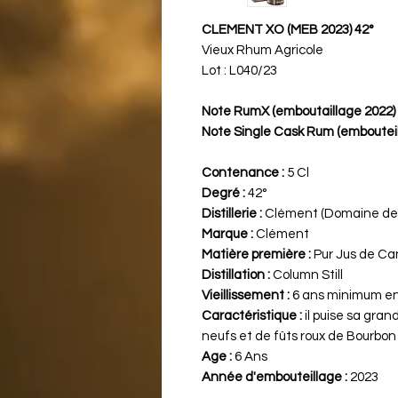
CLEMENT XO (MEB 2023) 42°
Vieux Rhum Agricole
Lot : L040/23
Note RumX (emboutaillage 2022) 
Note Single Cask Rum (embouteil
Contenance :
5 Cl
Degré :
42°
Distillerie :
Clément (Domaine de 
Marque :
Clément
Matière première :
Pur Jus de Ca
Distillation :
Column Still
Vieillissement :
6 ans minimum en
Caractéristique :
il puise sa gran
neufs et de fûts roux de Bourbon
Age :
6 Ans
Année d'embouteillage :
2023