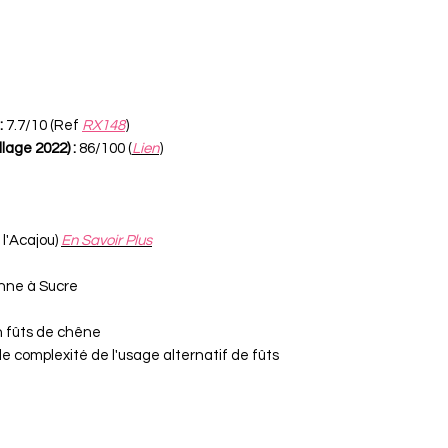
:
7.7/10 (Ref
RX148
)
lage 2022) :
86/100 (
Lien
)
l'Acajou)
En Savoir Plus
nne à Sucre
 fûts de chêne
de complexité de l'usage alternatif de fûts