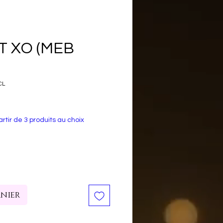
 XO (MEB
CL
rtir de 3 produits au choix
anier