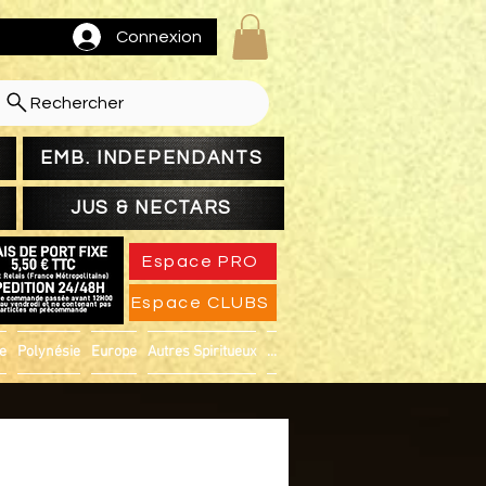
Connexion
Rechercher
EMB. INDEPENDANTS
JUS & NECTARS
Espace PRO
Espace CLUBS
ue
Polynésie
Europe
Autres Spiritueux
...