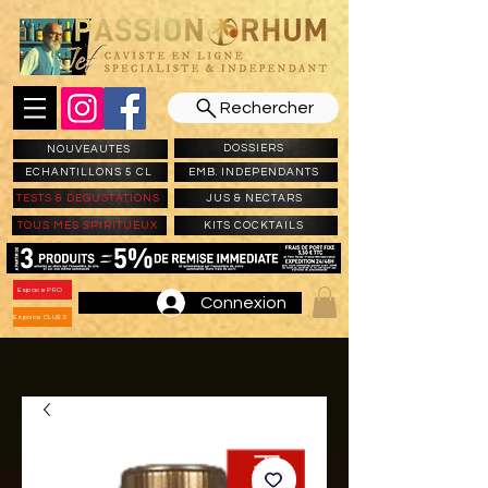
Rechercher
DOSSIERS
NOUVEAUTES
ECHANTILLONS 5 CL
EMB. INDEPENDANTS
TESTS & DEGUSTATIONS
JUS & NECTARS
TOUS MES SPIRITUEUX
KITS COCKTAILS
Espace PRO
Connexion
Espace CLUBS