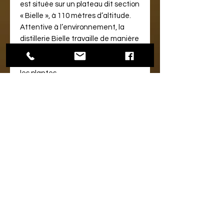
est située sur un plateau dit section
« Bielle », à 110 mètres d’altitude.
Attentive à l’environnement, la
distillerie Bielle travaille de manière
écologique en utilisant un
processus naturel d’évaporation par
les plantes.
LE PRODUIT :
Le Rhum Bielle Canne Grise 59°
est
une eau-de-vie de canne à sucre
mono-variétale provenant de la
distillerie
Bielle
, située sur l'île de
Marie-Galante
. Ce rhum est issue
de la
Canne Grise
,
une variété de
canne à sucre originaire de la
Barbade
.
Sa croissance lente et
rigoureuse lui permet de résister
aux périodes de sécheresse, ce qui
fait d'elle une plante parfaitement