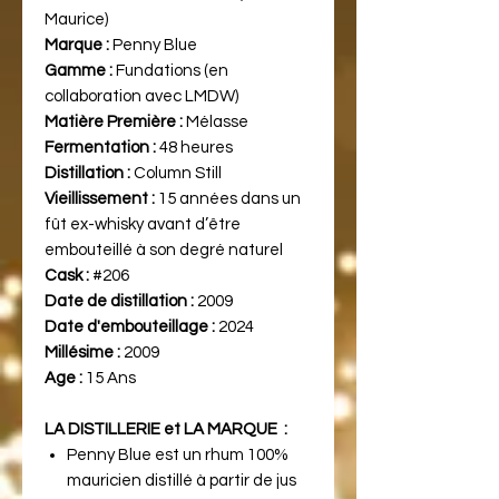
Maurice)
Marque :
Penny Blue
Gamme :
Fundations (en
collaboration avec LMDW)
Matière Première :
Mélasse
Fermentation :
48 heures
Distillation :
Column Still
Vieillissement :
15 années dans un
fût ex-whisky avant d’être
embouteillé à son degré naturel
Cask :
#206
Date de distillation :
2009
Date d'embouteillage :
2024
Millésime :
2009
Age :
15 Ans
LA DISTILLERIE et LA MARQUE :
Penny Blue est un rhum 100%
mauricien distillé à partir de jus