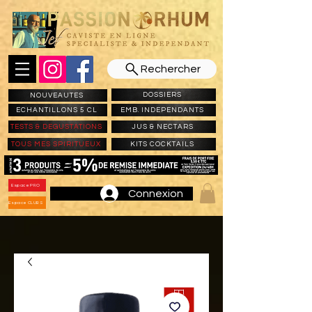
Rechercher
DOSSIERS
NOUVEAUTES
ECHANTILLONS 5 CL
EMB. INDEPENDANTS
TESTS & DEGUSTATIONS
JUS & NECTARS
TOUS MES SPIRITUEUX
KITS COCKTAILS
Espace PRO
Connexion
Espace CLUBS