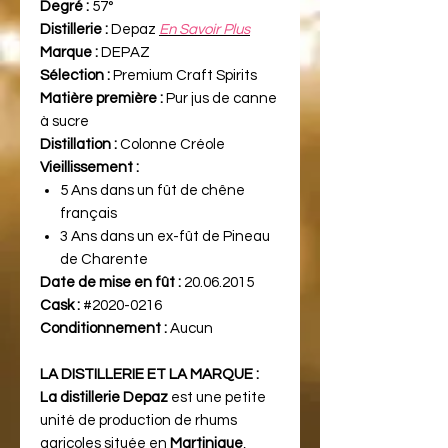
Degré :
57°
Distillerie :
Depaz
En Savoir Plus
Marque :
DEPAZ
Sélection :
Premium Craft Spirits
Matière première :
Pur jus de canne
à sucre
Distillation :
Colonne Créole
Vieillissement :
5 Ans dans un fût de chêne
français
3 Ans dans un ex-fût de Pineau
de Charente
Date de mise en fût :
20.06.2015
Cask :
#2020-0216
Conditionnement :
Aucun
LA DISTILLERIE ET LA MARQUE :
La distillerie Depaz
est une petite
unité de production de rhums
agricoles située en
Martinique
,