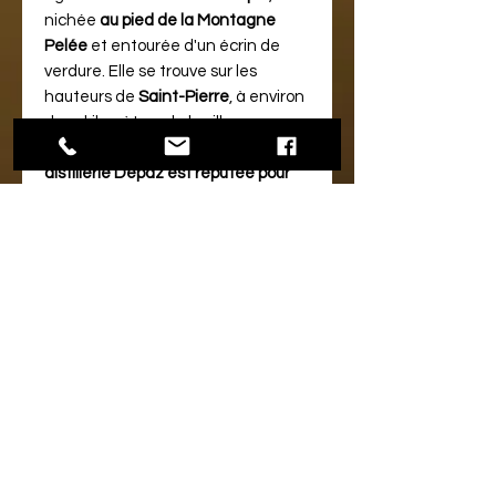
nichée
au pied de la Montagne
Pelée
et entourée d'un écrin de
verdure. Elle se trouve sur les
hauteurs de
Saint-Pierre
, à environ
deux kilomètres de la ville en
direction du
Morne Rouge
.
La
distillerie Depaz est réputée pour
son rhum agricole
, dont les arômes
reflètent l'histoire de la Martinique,
le terroir de la Montagne Pelée et
le savoir-faire de la marque Depaz .
La visite de la distillerie se fait sous
la forme d'une promenade libre,
offrant un cadre exceptionnel et
une vue sur la Montagne Pelée. Les
visiteurs peuvent découvrir la plus
ancienne machine à vapeur de l'île,
un moulin à bête du 18ème siècle,
un petit musée et une boutique.