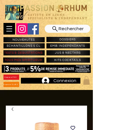
Rechercher
DOSSIERS
NOUVEAUTES
ECHANTILLONS 5 CL
EMB. INDEPENDANTS
TESTS & DEGUSTATIONS
JUS & NECTARS
TOUS MES SPIRITUEUX
KITS COCKTAILS
Espace PRO
Connexion
Espace CLUBS