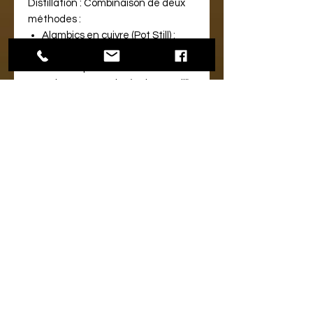
Distillation :
Combinaison de deux
méthodes :
Alambics en cuivre (Pot Still) :
Pour la richesse et la lourdeur
aromatique.
Colonnes en acier (Column Still) :
Pour la légèreté et la pureté.
Vieillissement :
Le vieillissement se
fait selon la méthode Solera
(système de perpétuelle mélange
des fûts).
Finition :
En ex-fût de Sherry
Cask :
#SH-277
Millésime :
2008
Année d'embouteillage :
2023
Age :
15 Ans
Conditionnement :
Etui
LE PRODUIT :
Le Dictador Bosquejo Port Cask