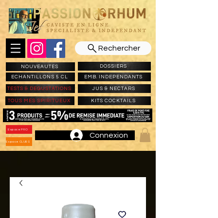
Rechercher
DOSSIERS
NOUVEAUTES
ECHANTILLONS 5 CL
EMB. INDEPENDANTS
TESTS & DEGUSTATIONS
JUS & NECTARS
TOUS MES SPIRITUEUX
KITS COCKTAILS
Espace PRO
Connexion
Espace CLUBS