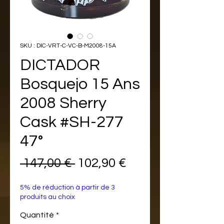
SKU : DIC-VRT-C-VC-B-M2008-15A
DICTADOR
Bosquejo 15 Ans
2008 Sherry
Cask #SH-277
47°
Prix
Prix
 147,00 € 
102,90 €
original
promotionnel
5% de réduction à partir de 3
produits au choix
Quantité
*