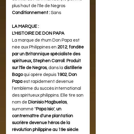
plus haut de l'île de Negros
Conditionnement :
Sans
LA MARQUE :
L'HISTOIRE DE DON PAPA
La marque de rhum Don Papa est
née aux Philippines en
2012
,
fondée
par un Britannique spécialiste des
spiritueux, Stephen Carroll
.
Produit
sur l'île de Negros
, dans la
distillerie
Bago
qui opère depuis
1902
,
Don
Papa
est rapidement devenue
l'emblème du succès international
des spiritueux philippins. Elle tire son
nom de
Dionisio Magbuelas
,
surnommé "
Papa Isio
",
un
contremaître d'une plantation
sucrière devenue héros de la
révolution philippine au 19e siècle
.