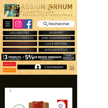
Rechercher
DOSSIERS
NOUVEAUTES
ECHANTILLONS 5 CL
EMB. INDEPENDANTS
TESTS & DEGUSTATIONS
JUS & NECTARS
TOUS MES SPIRITUEUX
KITS COCKTAILS
Espace PRO
Connexion
Espace CLUBS