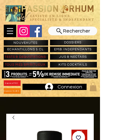
Rechercher
DOSSIERS
NOUVEAUTES
ECHANTILLONS 5 CL
EMB. INDEPENDANTS
TESTS & DEGUSTATIONS
JUS & NECTARS
TOUS MES SPIRITUEUX
KITS COCKTAILS
Espace PRO
Connexion
Espace CLUBS