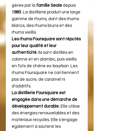
gérée par la
famille Seale
depuis
1883
. La distillerie produit une large
gamme de rhums, dont des rhums
blancs, des rhums bruns et des
rhums vieillis.
Les rhums Foursquare sont réputés
pour leur qualité et leur
authenticité.
Ils sont distillés en
colonne et en alambic, puis vieillis
en fûts de chêne ex-bourbon. Les
rhums Foursquare ne contiennent
pas de sucre, de caramel ni
d'additifs.
La distillerie Foursquare est
engagée dans une démarche de
développement durable.
Elle utilise
des énergies renouvelables et des
matériaux recyclés. Elle s'engage
également à soutenir les