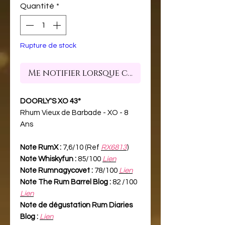
Quantité
*
Rupture de stock
Me notifier lorsque cet article est dispon
DOORLY'S XO 43°
Rhum Vieux de Barbade - XO - 8
Ans
Note RumX :
7,6/10 (Ref
RX6813
)
Note Whiskyfun :
85/100
Lien
Note Rumnagycovet :
78/100
Lien
Note The Rum Barrel Blog :
82 /100
Lien
Note de dégustation Rum Diaries
Blog :
Lien