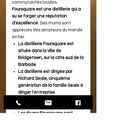
communautés locales.
Foursquare est une distillerie qui a
su se forger une réputation
d'excellence.
Ses rhums sont
appréciés des amateurs du monde
entier.
La distillerie Foursquare est
située dans la ville de
Bridgetown, sur la côte sud de la
Barbade.
La distillerie est dirigée par
Richard Seale, cinquième
génération de la famille Seale à
diriger l'entreprise.
La distillerie produit environ 1
million de litres de rhum par an.
Les rhums Foursquare sont
exportés dans plus de 70 pays.
LE PRODUIT :