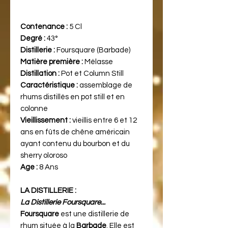
Contenance :
5 Cl
Degré :
43°
Distillerie :
Foursquare (Barbade)
Matière première :
Mélasse
Distillation :
Pot et Column Still
Caractéristique :
assemblage de
rhums distillés en pot still et en
colonne
Vieillissement :
vieillis entre 6 et 12
ans en fûts de chêne américain
ayant contenu du bourbon et du
sherry oloroso
Age :
8 Ans
LA DISTILLERIE :
La Distillerie Foursquare...
Foursquare
est une distillerie de
rhum située à la
Barbade
. Elle est