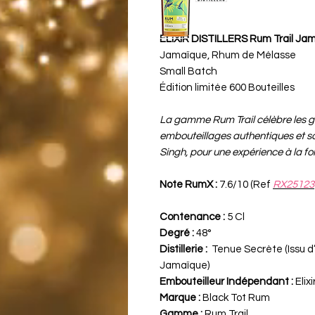
ELIXIR DISTILLERS Rum Trail Jam
Jamaïque, Rhum de Mélasse
Small Batch
Édition limitée 600 Bouteilles
La gamme Rum Trail célèbre les gr
embouteillages authentiques et s
Singh, pour une expérience à la fois
Note RumX :
7.6/10 (Ref
RX25123
Contenance :
5 Cl
Degré :
48°
Distillerie :
Tenue Secrète (Issu d’
Jamaïque)
Embouteilleur Indépendant :
Elixi
Marque :
Black Tot Rum
Gamme :
Rum Trail