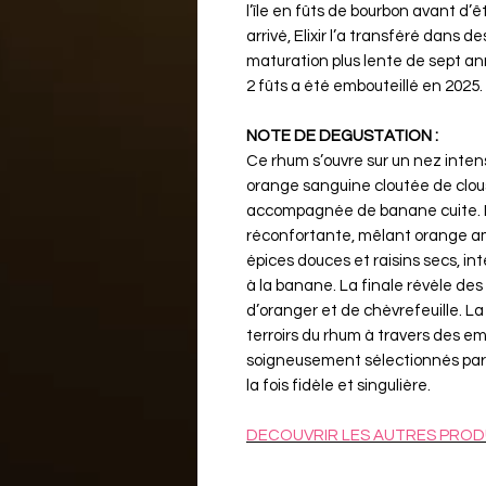
l’île en fûts de bourbon avant d
arrivé, Elixir l’a transféré dans
maturation plus lente de sept a
2 fûts a été embouteillé en 2025.
NOTE DE DEGUSTATION :
Ce rhum s’ouvre sur un nez inten
orange sanguine cloutée de clous
accompagnée de banane cuite. L
réconfortante, mêlant orange 
épices douces et raisins secs, i
à la banane. La finale révèle des 
d’oranger et de chèvrefeuille. L
terroirs du rhum à travers des e
soigneusement sélectionnés par 
la fois fidèle et singulière.
DECOUVRIR LES AUTRES PROD