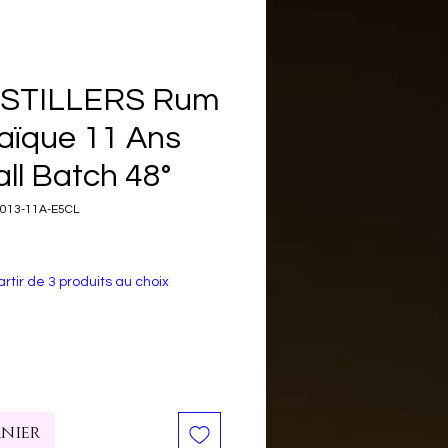
DISTILLERS Rum
maïque 11 Ans
ll Batch 48°
2013-11A-E5CL
rtir de 3 produits au choix
anier