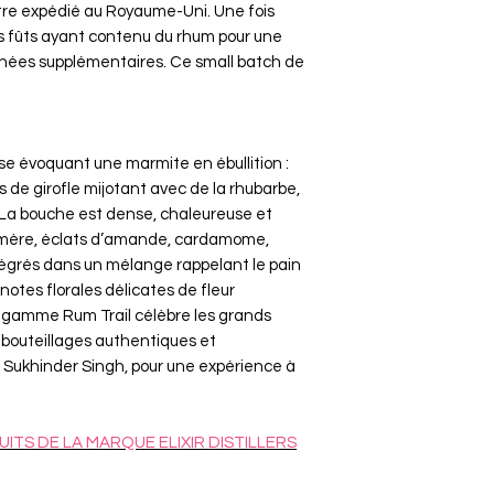
’être expédié au Royaume-Uni. Une fois
 des fûts ayant contenu du rhum pour une
nnées supplémentaires. Ce small batch de
se évoquant une marmite en ébullition :
 de girofle mijotant avec de la rhubarbe,
a bouche est dense, chaleureuse et
amère, éclats d’amande, cardamome,
ntégrés dans un mélange rappelant le pain
notes florales délicates de fleur
a gamme Rum Trail célèbre les grands
mbouteillages authentiques et
Sukhinder Singh, pour une expérience à
UITS DE LA MARQUE
ELIXIR DISTILLERS