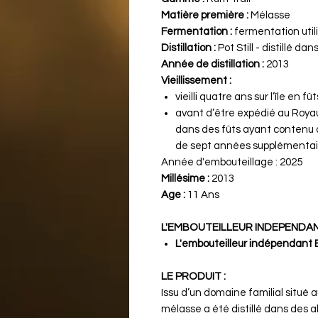
Matière première :
Mélasse
Fermentation :
fermentation util
Distillation :
Pot Still - distillé da
Année de distillation :
2013
Vieillissement :
vieilli quatre ans sur l’île en f
avant d’être expédié au Royaum
dans des fûts ayant contenu 
de sept années supplémentai
Année d'embouteillage :
2025
Millésime :
2013
Age :
11 Ans
L'EMBOUTEILLEUR INDEPENDAN
L'embouteilleur indépendant Eli
LE PRODUIT :
Issu d’un domaine familial situé
mélasse a été distillé dans des al