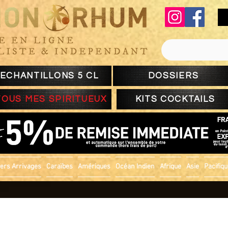
ECHANTILLONS 5 CL
DOSSIERS
TOUS MES SPIRITUEUX
KITS COCKTAILS
ers Arrivages
Caraïbes
Amériques
Océan Indien
Afrique
Asie
Pacifiq