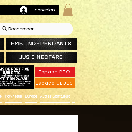
Connexion
Rechercher
EMB. INDEPENDANTS
JUS & NECTARS
Espace PRO
Espace CLUBS
ue
Polynésie
Europe
Autres Spiritueux
...