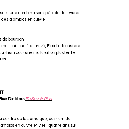
isant une combinaison spéciale de levures
ns des alambics en cuivre
ûts de bourbon
e-Uni. Une fois arrivé, Elixir l’a transféré
du rhum pour une maturation plus lente
res.
T :
xir Distillers
En Savoir Plus
 au centre de la Jamaïque, ce rhum de
ambics en cuivre et vieilli quatre ans sur