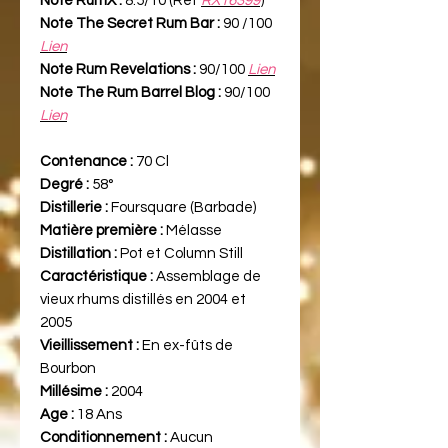
Note RumX :
8.5/10 (Ref
RX16399
)
Note The Secret Rum Bar :
90 /100
Lien
Note Rum Revelations :
90/100
Lien
Note The Rum Barrel Blog :
90/100
Lien
Contenance :
70 Cl
Degré :
58°
Distillerie :
Foursquare (Barbade)
Matière première :
Mélasse
Distillation :
Pot et Column Still
Caractéristique :
Assemblage de
vieux rhums distillés en 2004 et
2005
Vieillissement :
En ex-fûts de
Bourbon
Millésime :
2004
Age :
18 Ans
Conditionnement :
Aucun