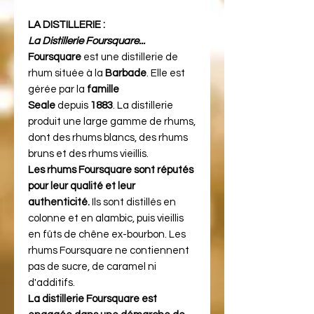
LA DISTILLERIE :
La Distillerie Foursquare...
Foursquare
est une distillerie de
rhum située à la
Barbade
. Elle est
gérée par la
famille
Seale
depuis
1883
. La distillerie
produit une large gamme de rhums,
dont des rhums blancs, des rhums
bruns et des rhums vieillis.
Les rhums Foursquare sont réputés
pour leur qualité et leur
authenticité.
Ils sont distillés en
colonne et en alambic, puis vieillis
en fûts de chêne ex-bourbon. Les
rhums Foursquare ne contiennent
pas de sucre, de caramel ni
d'additifs.
La distillerie Foursquare est