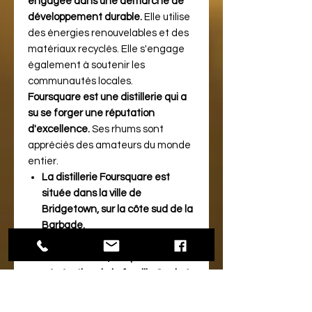
engagée dans une démarche de
développement durable.
Elle utilise
des énergies renouvelables et des
matériaux recyclés. Elle s'engage
également à soutenir les
communautés locales.
Foursquare est une distillerie qui a
su se forger une réputation
d'excellence.
Ses rhums sont
appréciés des amateurs du monde
entier.
La distillerie Foursquare est
située dans la ville de
Bridgetown, sur la côte sud de la
Barbade.
La distillerie est dirigée par
Richard Seale, cinquième
génération de la famille Seale à
diriger l'entreprise.
La distillerie produit environ 1