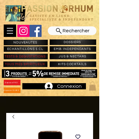
Rechercher
DOSSIERS
NOUVEAUTES
ECHANTILLONS 5 CL
EMB. INDEPENDANTS
TESTS & DEGUSTATIONS
JUS & NECTARS
TOUS MES SPIRITUEUX
KITS COCKTAILS
Espace PRO
Connexion
Espace CLUBS