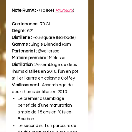
Note RumX :
-/10 (Ref
RX25923
)
Contenance :
70 Cl
Degré :
62°
Distillerie :
Foursquare (Barbade)
Gamme :
Single Blended Rum
Partenariat :
@velierspa
Matière première :
Mélasse
Distillation :
Assemblage de deux
rhums distillés en 2010, l’un en pot
still et l’autre en colonne Coffey
Vieillissement :
Assemblage de
deux rhums distillés en 2010
Le premier assemblage
bénéficie d’une maturation
simple de 15 ans en fûts ex-
Bourbon
Le second suit un parcours de