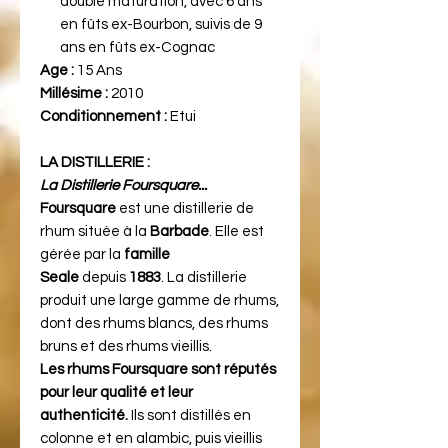
double maturation, avec 6 ans
en fûts ex-Bourbon, suivis de 9
ans en fûts ex-Cognac
Age :
15 Ans
Millésime :
2010
Conditionnement :
Etui
LA DISTILLERIE :
La Distillerie Foursquare...
Foursquare
est une distillerie de
rhum située à la
Barbade
. Elle est
gérée par la
famille
Seale
depuis
1883
. La distillerie
produit une large gamme de rhums,
dont des rhums blancs, des rhums
bruns et des rhums vieillis.
Les rhums Foursquare sont réputés
pour leur qualité et leur
authenticité.
Ils sont distillés en
colonne et en alambic, puis vieillis