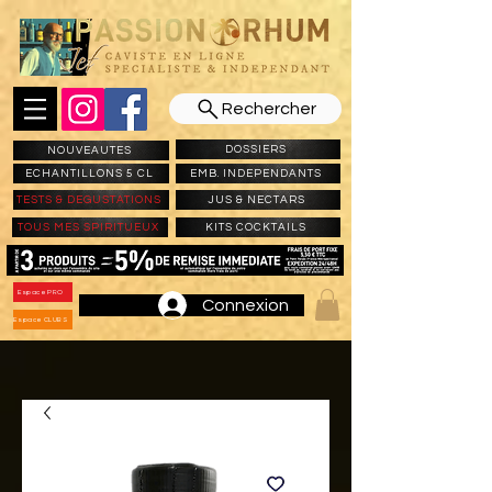
Rechercher
DOSSIERS
NOUVEAUTES
ECHANTILLONS 5 CL
EMB. INDEPENDANTS
TESTS & DEGUSTATIONS
JUS & NECTARS
TOUS MES SPIRITUEUX
KITS COCKTAILS
Espace PRO
Connexion
Espace CLUBS