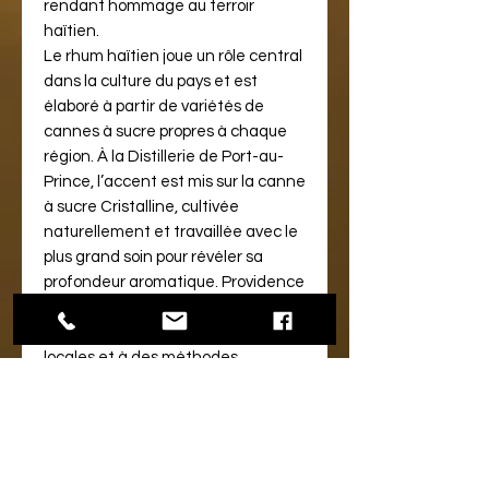
rendant hommage au terroir
haïtien.
Le rhum haïtien joue un rôle central
dans la culture du pays et est
élaboré à partir de variétés de
cannes à sucre propres à chaque
région. À la Distillerie de Port-au-
Prince, l’accent est mis sur la canne
à sucre Cristalline, cultivée
naturellement et travaillée avec le
plus grand soin pour révéler sa
profondeur aromatique. Providence
incarne le caractère d’Haïti, en
faisant recours à des ressources
locales et à des méthodes
traditionnelles qui célèbrent le
riche patrimoine de l’île en matière
de rhum.
L'embouteilleur indépendant
Vélier...
En Savoir Plus