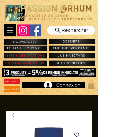
Rechercher
DOSSIERS
NOUVEAUTES
ECHANTILLONS 5 CL
EMB. INDEPENDANTS
TESTS & DEGUSTATIONS
JUS & NECTARS
TOUS MES SPIRITUEUX
KITS COCKTAILS
Espace PRO
Connexion
Espace CLUBS