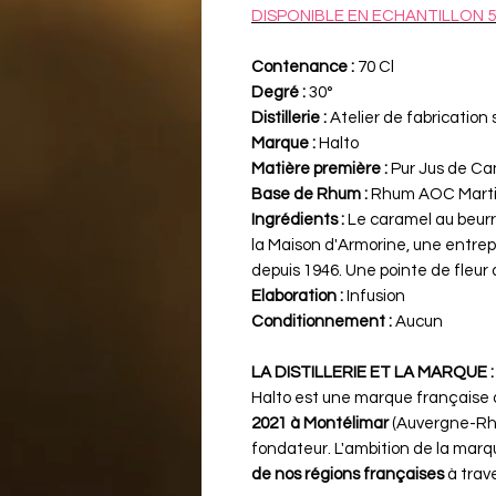
DISPONIBLE EN ECHANTILLON 5
Contenance :
70 Cl
Degré :
30°
Distillerie :
Atelier de fabrication
Marque :
Halto
Matière première :
Pur Jus de Ca
Base de Rhum :
Rhum AOC Marti
Ingrédients :
Le caramel au beurre 
la Maison d'Armorine, une entrep
depuis 1946. Une pointe de fleur 
Elaboration :
Infusion
Conditionnement :
Aucun
LA DISTILLERIE ET LA MARQUE :
Halto est une marque française
2021 à Montélimar
(Auvergne-Rhô
fondateur. L'ambition de la marq
de nos régions françaises
à trav