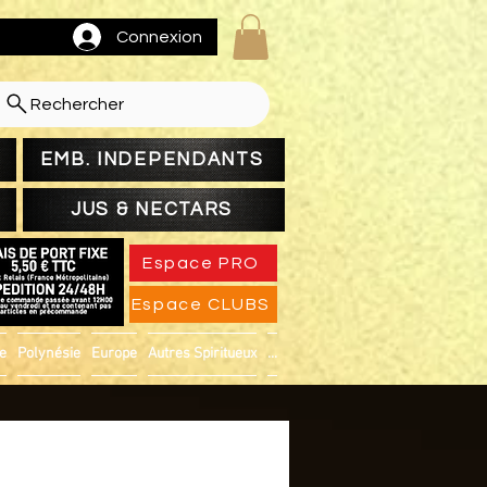
Connexion
Rechercher
EMB. INDEPENDANTS
JUS & NECTARS
Espace PRO
Espace CLUBS
ue
Polynésie
Europe
Autres Spiritueux
...