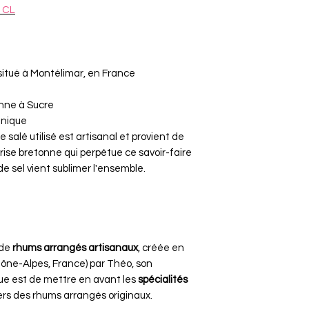
 CL
 situé à Montélimar, en France
nne à Sucre
nique
salé utilisé est artisanal et provient de
rise bretonne qui perpétue ce savoir-faire
de sel vient sublimer l'ensemble.
 de
rhums arrangés artisanaux
, créée en
ne-Alpes, France) par Théo, son
ue est de mettre en avant les
spécialités
ers des rhums arrangés originaux.