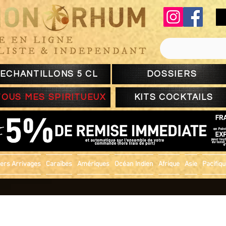
ECHANTILLONS 5 CL
DOSSIERS
TOUS MES SPIRITUEUX
KITS COCKTAILS
ers Arrivages
Caraïbes
Amériques
Océan Indien
Afrique
Asie
Pacifiq