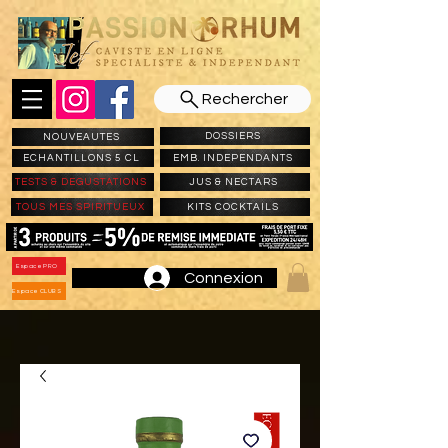
Rechercher
DOSSIERS
NOUVEAUTES
ECHANTILLONS 5 CL
EMB. INDEPENDANTS
TESTS & DEGUSTATIONS
JUS & NECTARS
TOUS MES SPIRITUEUX
KITS COCKTAILS
Espace PRO
Connexion
Espace CLUBS