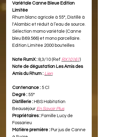
Variétale Canne Bleue Edition
Limitée
Rhum blanc agricole à 55°, Distillé à
l'Alambic et réduit à l’eau de source.
Sélection momo variétale (Canne
bleu B69.566) et mono parcellaire.
Edition Limitée 2000 bouteilles
Note RumX :
8,3/10 (Ref
RX10161
)
Note de dégustation Les Amis des
Amis du Rhum :
Lien
Contenance :
5 Cl
Degré :
55°
Distillerie :
HBS Habitation
Beauséjour
En Savoir Plus
Propriétaires :
Famille Lucy de
Fossarieu
Matière première :
Pur jus de Canne
à Sucre