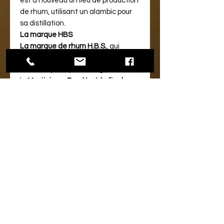
est à nouveau un lieu de production
de rhum, utilisant un alambic pour
sa distillation.
La marque HBS
La marque de rhum H.B.S.
, qui
signifie
Habitation Beauséjour
, est
une marque réputée originaire de
la
Martinique
.
Fondée à la fin du
19ème siècle par les frères Ariès
,
la
distillerie a été rachetée par le
Sénateur Amédée Knight qui lui a
donné une impulsion décisive
. La
marque a rapidement acquis une
renommée grâce à la qualité de
ses produits, et a même obtenu
une
médaille à Paris en 1931
. En
1958
, la
distillerie a fermé ses portes, mais a
connu une renaissance récente. En
effet, depuis
2019
, la distillerie a
recommencé à produire du rhum, et