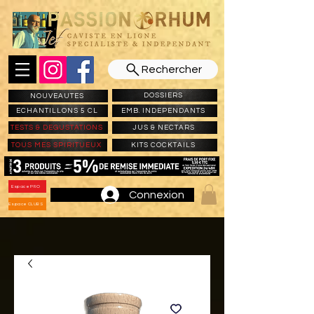
Rechercher
DOSSIERS
NOUVEAUTES
ECHANTILLONS 5 CL
EMB. INDEPENDANTS
TESTS & DEGUSTATIONS
JUS & NECTARS
TOUS MES SPIRITUEUX
KITS COCKTAILS
Espace PRO
Connexion
Espace CLUBS