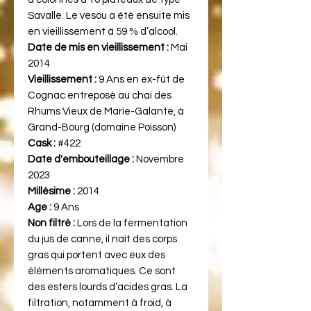
Savalle. Le vesou a été ensuite mis
en vieillissement à 59 % d’alcool.
Date de mis en vieillissement :
Mai
2014
Vieillissement :
9 Ans en ex-fût de
Cognac entreposé au chai des
Rhums Vieux de Marie-Galante, à
Grand-Bourg (domaine Poisson)
Cask :
#422
Date d'embouteillage :
Novembre
2023
Millésime :
2014
Age :
9 Ans
Non filtré :
Lors de la fermentation
du jus de canne, il nait des corps
gras qui portent avec eux des
éléments aromatiques. Ce sont
des esters lourds d’acides gras. La
filtration, notamment à froid, à