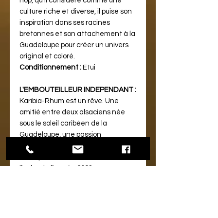
hop, qu’il considère comme une
culture riche et diverse, il puise son
inspiration dans ses racines
bretonnes et son attachement à la
Guadeloupe pour créer un univers
original et coloré.
Conditionnement :
Etui
L'EMBOUTEILLEUR INDEPENDANT :
Karibia-Rhum est un rêve. Une
amitié entre deux alsaciens née
sous le soleil caribéen de la
Guadeloupe, une passion
commune, le même objectif, et
voilà que ce rêve devient réalité à
l’aube de l’année 2023.
Un rêve désormais concret de
proposer des produits uniques et
rares qui offrent une qualité
inégalée et des arômes