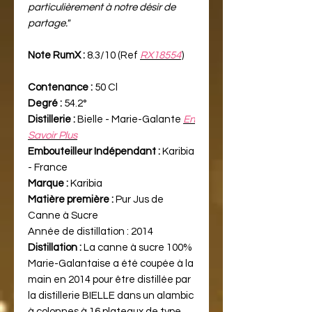
particulièrement à notre désir de
partage."
Note RumX :
8.3/10 (Ref
RX18554
)
Contenance :
50 Cl
Degré :
54.2°
Distillerie :
Bielle - Marie-Galante
En
Savoir Plus
Embouteilleur Indépendant :
Karibia
- France
Marque :
Karibia
Matière première :
Pur Jus de
Canne à Sucre
Année de distillation :
2014
Distillation :
La canne à sucre 100%
Marie-Galantaise a été coupée à la
main en 2014 pour être distillée par
la distillerie BIELLE dans un alambic
à colonnes à 16 plateaux de type