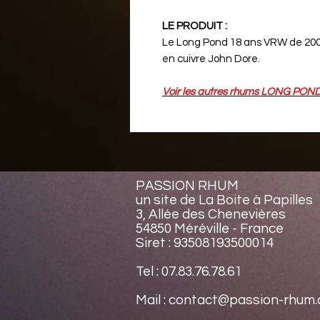
LE PRODUIT :
Le Long Pond 18 ans VRW de 2003
en cuivre John Dore.
Voir les autres rhums
LONG POND
PASSION RHUM
un site de La Boite à Papilles
3, Allée des Chenevières
54850 Méréville - France
Siret : 93508193500014
Tel : 07.83.76.78.61
Mail : contact@passion-rhum