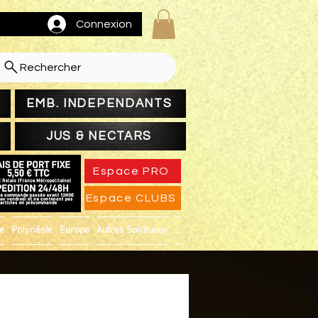
Connexion
Rechercher
EMB. INDEPENDANTS
JUS & NECTARS
Espace PRO
Espace CLUBS
ue
Polynésie
Europe
Autres Spiritueux
...