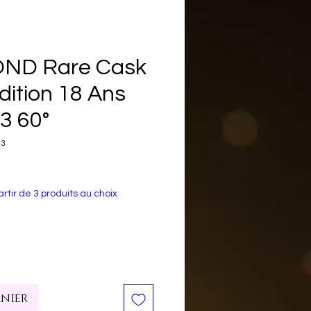
ND Rare Cask
dition 18 Ans
3 60°
03
x
rtir de 3 produits au choix
anier