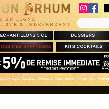
ECHANTILLONS 5 CL
DOSSIERS
TOUS MES SPIRITUEUX
KITS COCKTAILS
ers Arrivages
Caraïbes
Amériques
Océan Indien
Afrique
Asie
Pacifiq