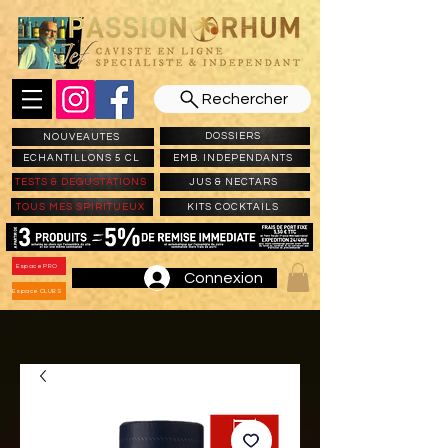
Rechercher
DOSSIERS
NOUVEAUTES
ECHANTILLONS 5 CL
EMB. INDEPENDANTS
TESTS & DEGUSTATIONS
JUS & NECTARS
TOUS MES SPIRITUEUX
KITS COCKTAILS
Espace PRO
Connexion
Espace CLUBS