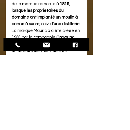
de la marque remonte à
1819
,
lorsque les propriétaires du
domaine ont implanté un moulin à
canne à sucre, suivi d'une distillerie
​​.
La marque Mauricia a été créée en
1931
par la compagnie
Grays Inc
Ltd
, qui a su se positionner comme
un acteur incontournable du
paysage commercial mauricien au
fil des années​.
LE PRODUIT :
La première phase implique la
fermentation du jus de canne pur
pendant
32 heures
, suivie d'une
triple distillation dans un alambic en
cuivre
. Le rhum résultant, issu de ce
jus pur de canne, est d'une
excellente qualité,
affichant plus