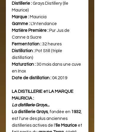
Distillerie :
Grays Distillery (Ile
Maurice)
Marque :
Mauricia
Gamme :
L'Intendance
Matière Première :
Pur Jus de
Canne à Sucre
Fermentation :
32 heures
Distillation :
Pot Still (triple
distillation)
Maturation :
30 mois dans une cuve
en Inox
Date de distillation :
04.2019
LA DISTILLERIE et LA MARQUE
MAURICIA :
La distillerie Grays...
La distillerie Grays
, fondée en
1932
,
est l'une des plus anciennes
distilleries actives de l'
île Maurice
et