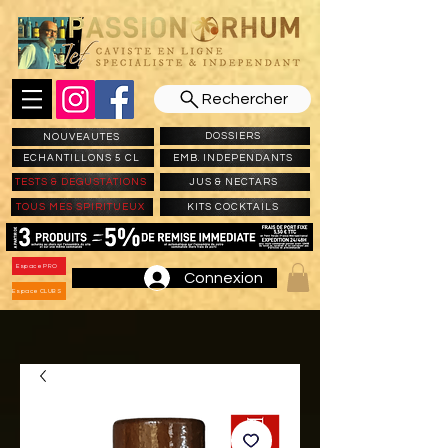
Rechercher
DOSSIERS
NOUVEAUTES
ECHANTILLONS 5 CL
EMB. INDEPENDANTS
TESTS & DEGUSTATIONS
JUS & NECTARS
TOUS MES SPIRITUEUX
KITS COCKTAILS
Espace PRO
Connexion
Espace CLUBS