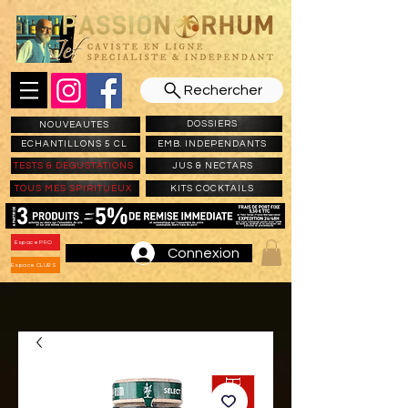
Rechercher
DOSSIERS
NOUVEAUTES
ECHANTILLONS 5 CL
EMB. INDEPENDANTS
TESTS & DEGUSTATIONS
JUS & NECTARS
TOUS MES SPIRITUEUX
KITS COCKTAILS
Espace PRO
Connexion
Espace CLUBS