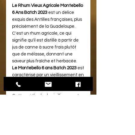
Le Rhum Vieux Agricole Montebello
6 Ans Batch 2023
est un délice
exquis des Antilles françaises, plus
précisément de la Guadeloupe.
C'est un rhum agricole, ce qui
signifie qu'il est distillé à partir de
jus de canne à sucre frais plutôt
que de mélasse, donnant une
saveur plus fraîche et herbacée.
Le Montebello 6 ans Batch 2023
est
caractérisé par un vieillissement en
fûts de bourbon, ce qui confère à ce
rhum une délicatesse unique.
Cette méthode de vieillissement a
lieu dans des conteneurs de
bateaux recyclés, une particularité
qui donne à ce rhum ses
caractéristiques distinctives.
La dégustation révèle un bouquet