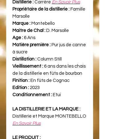
Distillerie :
Carrère
En Savoir Plus
Propriétaire de la distillerie :
Famille
Marsolle
Marque :
Montebello
Maitre de Chaî :
D. Marsolle
Age :
6 Ans
Matière première :
Pur jus de canne
à sucre
Distillation :
Column Still
Vieillissement :
6 ans dans les chais
de la distillerie en fûts de bourbon
Finition :
En fûts de Cognac
Edition :
2023
Conditionnement :
Etui
LA DISTILLERIE ET LA MARQUE :
Distillerie et Marque MONTEBELLO
En Savoir Plus
LE PRODUIT :