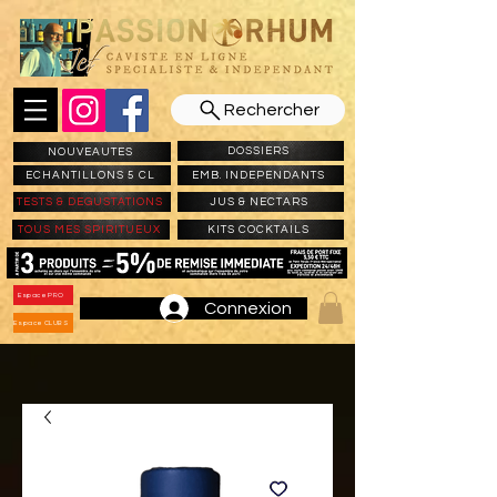
Rechercher
DOSSIERS
NOUVEAUTES
ECHANTILLONS 5 CL
EMB. INDEPENDANTS
TESTS & DEGUSTATIONS
JUS & NECTARS
TOUS MES SPIRITUEUX
KITS COCKTAILS
Espace PRO
Connexion
Espace CLUBS