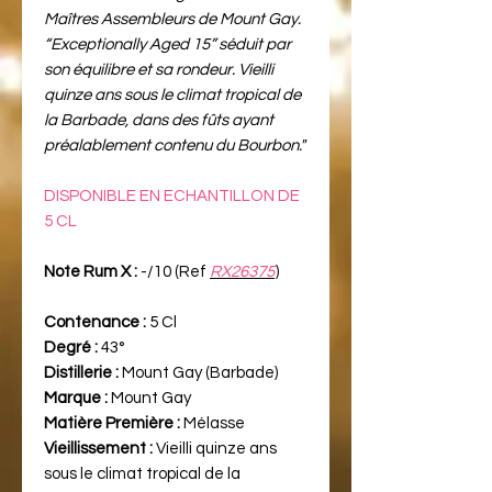
Maîtres Assembleurs de Mount Gay.
“Exceptionally Aged 15” séduit par
son équilibre et sa rondeur. Vieilli
quinze ans sous le climat tropical de
la Barbade, dans des fûts ayant
préalablement contenu du Bourbon."
DISPONIBLE EN ECHANTILLON DE
5 CL
Note Rum X :
-/10 (Ref
RX26375
)
Contenance :
5 Cl
Degré :
43°
Distillerie :
Mount Gay (Barbade)
Marque :
Mount Gay
Matière Première :
Mélasse
Vieillissement :
Vieilli quinze ans
sous le climat tropical de la