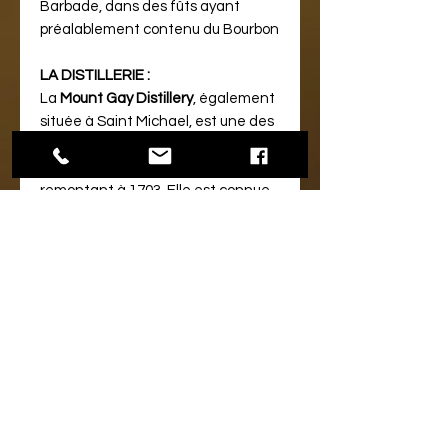
Barbade, dans des fûts ayant
préalablement contenu du Bourbon
LA DISTILLERIE :
La
Mount Gay Distillery
, également
située à Saint Michael, est une des
plus anciennes distilleries de rhum
au monde, avec une histoire
remontant à 1703​​. Elle est connue
pour son rhum Mount Gay, et son
actionnaire majoritaire depuis 1989
est Rémy Cointreau​​. La distillerie
Mount Gay est située sur la Spring
Garden Highway à Bridgetown,
Saint Michael, Barbade​​.
NOTE DE DEGUSTATION :
Nez :
Notes de bananes mûres, de
vanille, d’amandes grillées
sublimées par une pointe de