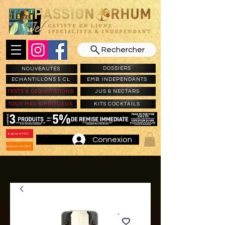
Rechercher
DOSSIERS
NOUVEAUTES
ECHANTILLONS 5 CL
EMB. INDEPENDANTS
TESTS & DEGUSTATIONS
JUS & NECTARS
TOUS MES SPIRITUEUX
KITS COCKTAILS
Espace PRO
Connexion
Espace CLUBS