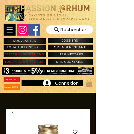
Rechercher
DOSSIERS
NOUVEAUTES
ECHANTILLONS 5 CL
EMB. INDEPENDANTS
TESTS & DEGUSTATIONS
JUS & NECTARS
TOUS MES SPIRITUEUX
KITS COCKTAILS
Espace PRO
Connexion
Espace CLUBS