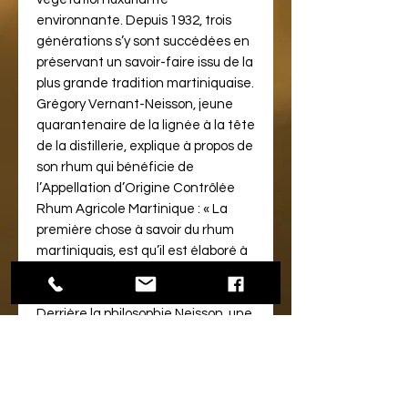
environnante. Depuis 1932, trois
générations s’y sont succédées en
préservant un savoir-faire issu de la
plus grande tradition martiniquaise.
Grégory Vernant-Neisson, jeune
quarantenaire de la lignée à la tête
de la distillerie, explique à propos de
son rhum qui bénéficie de
l’Appellation d’Origine Contrôlée
Rhum Agricole Martinique : « La
première chose à savoir du rhum
martiniquais, est qu’il est élaboré à
partir du jus de canne à sucre
directement, et non de mélasse ».
Derrière la philosophie Neisson, une
attention particulière est portée à
la valeur terroir. Car la Martinique,
avec son climat et son sol
volcanique (notamment au nord de