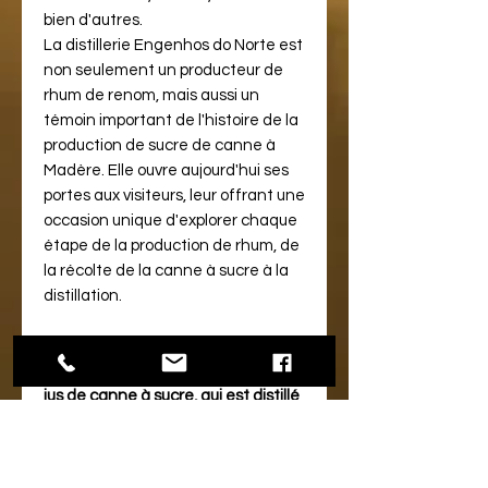
bien d'autres.
La distillerie Engenhos do Norte est
non seulement un producteur de
rhum de renom, mais aussi un
témoin important de l'histoire de la
production de sucre de canne à
Madère. Elle ouvre aujourd'hui ses
portes aux visiteurs, leur offrant une
occasion unique d'explorer chaque
étape de la production de rhum, de
la récolte de la canne à sucre à la
distillation.
LE PRODUIT :
Ce rhum est produit à partir du pur
jus de canne à sucre, qui est distillé
dans une colonne de cuivre de 7,5
mètres
. La réduction du degré
d'alcool à 60° est réalisée