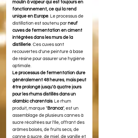
moulin à vapeur qui est toujours en
fonctionnement, ce qui la rend
unique en Europe
. Le processus de
distillation est soutenu par
neuf
cuves de fermentation en ciment
intégrées dans les murs de la
distillerie
. Ces cuves sont
recouvertes d'une peinture à base
de résine pour assurer une hygiène
optimale.
Le processus de fermentation dure
généralement 48 heures
,
mais peut
être prolongé jusqu'à quatre jours
pour les rhums distillés dans un
alambic charentais
. Le rhum
produit, marque "
Branca
", est un
assemblage de plusieurs cannes à
sucre récoltées sur l'île, offrant des
arômes boisés, de fruits secs, de
canne à sucre, de miel, de vanille et