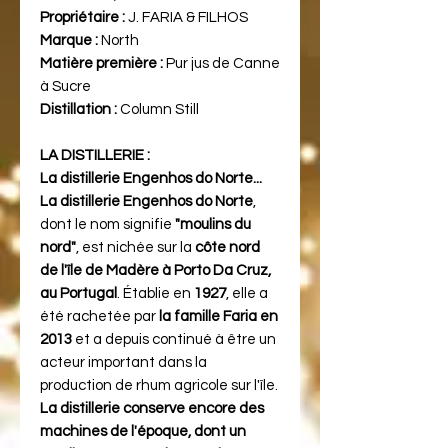
Propriétaire :
J. FARIA & FILHOS
Marque :
North
Matière première :
Pur jus de Canne
à Sucre
Distillation :
Column Still
LA DISTILLERIE :
La distillerie Engenhos do Norte...
La distillerie Engenhos do Norte
,
dont le nom signifie
"moulins du
nord"
, est nichée sur la
côte nord
de l'île de Madère à Porto Da Cruz,
au Portugal
. Établie en
1927
, elle a
été rachetée par
la famille Faria en
2013
et a depuis continué à être un
acteur important dans la
production de rhum agricole sur l'île.
La distillerie conserve encore des
machines de l'époque, dont un