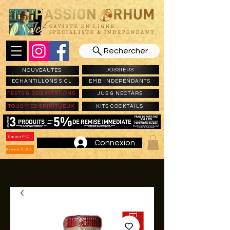
Rechercher
DOSSIERS
NOUVEAUTES
ECHANTILLONS 5 CL
EMB. INDEPENDANTS
TESTS & DEGUSTATIONS
JUS & NECTARS
TOUS MES SPIRITUEUX
KITS COCKTAILS
Espace PRO
Connexion
Espace CLUBS