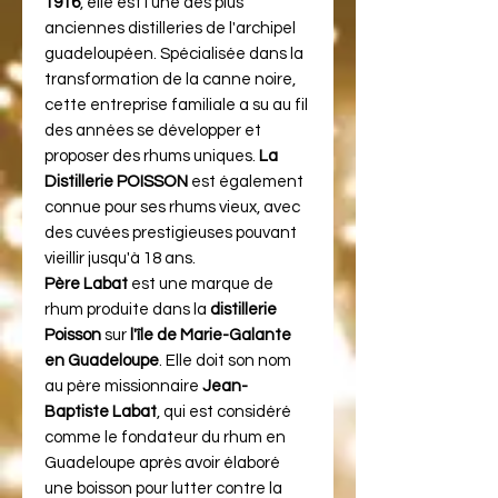
1916
, elle est l'une des plus
anciennes distilleries de l'archipel
guadeloupéen. Spécialisée dans la
transformation de la canne noire,
cette entreprise familiale a su au fil
des années se développer et
proposer des rhums uniques.
La
Distillerie POISSON
est également
connue pour ses rhums vieux, avec
des cuvées prestigieuses pouvant
vieillir jusqu'à 18 ans.
Père Labat
est une marque de
rhum produite dans la
distillerie
Poisson
sur
l'île de Marie-Galante
en Guadeloupe
. Elle doit son nom
au père missionnaire
Jean-
Baptiste Labat
, qui est considéré
comme le fondateur du rhum en
Guadeloupe après avoir élaboré
une boisson pour lutter contre la