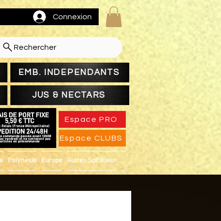
Connexion
Rechercher
EMB. INDEPENDANTS
JUS & NECTARS
Espace PRO
Espace CLUBS
ue
Polynésie
Europe
Autres Spiritueux
...