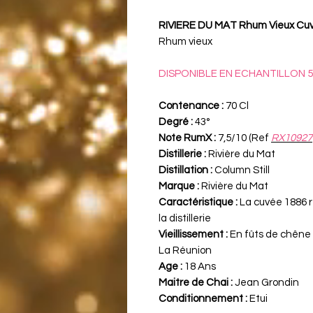
RIVIERE DU MAT Rhum Vieux Cuvé
Rhum vieux
DISPONIBLE EN ECHANTILLON 5
Contenance :
70 Cl
Degré :
43°
Note RumX :
7,5/10 (Ref
RX10927
Distillerie :
Rivière du Mat
Distillation :
Column Still
Marque :
Rivière du Mat
Caractéristique :
La cuvée 1886 
la distillerie
Vieillissement :
En fûts de chêne e
La Réunion
Age :
18 Ans
Maitre de Chai :
Jean Grondin
Conditionnement :
Etui