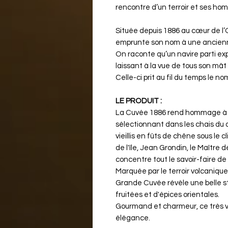
rencontre d’un terroir et ses ho
Située depuis 1886 au cœur de l’O
emprunte son nom à une ancien
On raconte qu’un navire parti explo
laissant à la vue de tous son mâ
Celle-ci prit au fil du temps le n
LE PRODUIT :
La Cuvée 1886 rend hommage à l'a
sélectionnant dans les chais du
vieillis en fûts de chêne sous le 
de l'île, Jean Grondin, le Maître 
concentre tout le savoir-faire de
Marquée par le terroir volcaniq
Grande Cuvée révèle une belle s
fruitées et d'épices orientales.
Gourmand et charmeur, ce très vi
élégance.