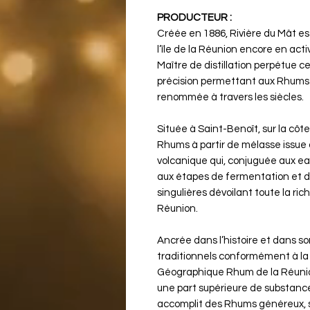
PRODUCTEUR :
Créée en 1886, Rivière du Mât est
l’île de la Réunion encore en activ
Maître de distillation perpétue c
précision permettant aux Rhums R
renommée à travers les siècles.
Située à Saint-Benoît, sur la côte e
Rhums à partir de mélasse issue 
volcanique qui, conjuguée aux eau
aux étapes de fermentation et de
singulières dévoilant toute la ric
Réunion.
Ancrée dans l’histoire et dans so
traditionnels conformément à la 
Géographique Rhum de la Réunio
une part supérieure de substance
accomplit des Rhums généreux, s