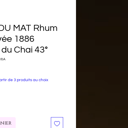
 DU MAT Rhum
vée 1886
 du Chai 43°
18A
rtir de 3 produits au choix
anier