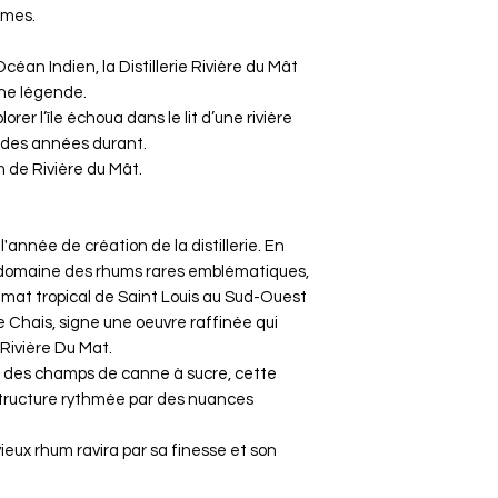
mmes.
céan Indien, la Distillerie Rivière du Mât
ne légende.
rer l’île échoua dans le lit d’une rivière
t des années durant.
om de Rivière du Mât.
nnée de création de la distillerie. En
 domaine des rhums rares emblématiques,
climat tropical de Saint Louis au Sud-Ouest
de Chais, signe une oeuvre raffinée qui
 Rivière Du Mat.
ue des champs de canne à sucre, cette
tructure rythmée par des nuances
eux rhum ravira par sa finesse et son