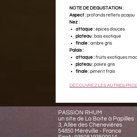
NOTE DE DEGUSTATION :
Aspect :
profonds reflets acajou
Nez :
attaque :
épices douces
plateau :
bois exotique
finale :
ambre gris
Palais :
attaque :
fruits exotiques ma
plateau :
poivre gris
finale :
piment frais
DECOUVREZ LES AUTRES PRODU
PASSION RHUM
un site de La Boite à Papilles
3, Allée des Chenevières
54850 Méréville - France
Siret : 93508193500014