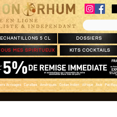
ECHANTILLONS 5 CL
DOSSIERS
TOUS MES SPIRITUEUX
KITS COCKTAILS
ers Arrivages
Caraïbes
Amériques
Océan Indien
Afrique
Asie
Pacifiq