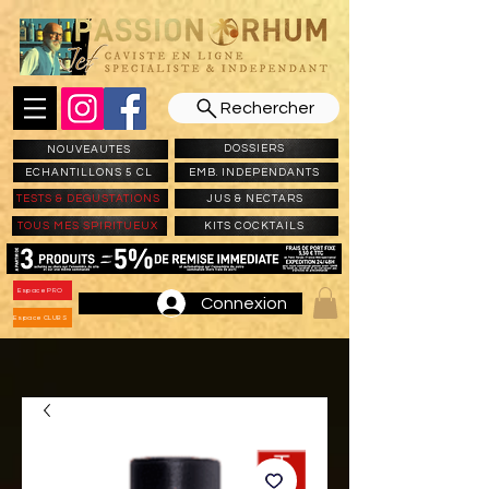
Rechercher
DOSSIERS
NOUVEAUTES
ECHANTILLONS 5 CL
EMB. INDEPENDANTS
TESTS & DEGUSTATIONS
JUS & NECTARS
TOUS MES SPIRITUEUX
KITS COCKTAILS
Espace PRO
Connexion
Espace CLUBS