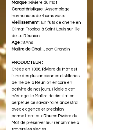
Marque :
Rivière du Mat
Caractéristique :
Assemblage
harmonieux de rhums vieux
Vieillissement :
En fûts de chêne en
Climat Tropical à Saint Louis sur l'île
de La Réunion
Age :
8 Ans
Maitre de Chai :
Jean Grondin
PRODUCTEUR :
Créée en 1886, Rivière du Mât est
l’une des plus anciennes distilleries
de l’île de la Réunion encore en
activité de nos jours. Fidèle à cet
héritage, le Maître de distillation
perpétue ce savoir-faire ancestral
avec exigence et précision
permettant aux Rhums Rivière du
Mât de préserver leur renommée à
travers les siècles.