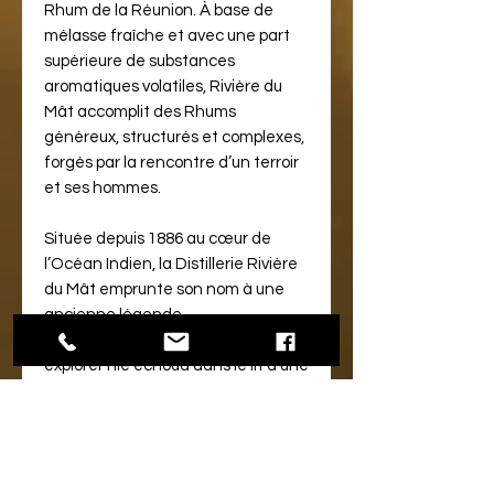
Rhum de la Réunion. À base de
mélasse fraîche et avec une part
supérieure de substances
aromatiques volatiles, Rivière du
Mât accomplit des Rhums
généreux, structurés et complexes,
forgés par la rencontre d’un terroir
et ses hommes.
Située depuis 1886 au cœur de
l’Océan Indien, la Distillerie Rivière
du Mât emprunte son nom à une
ancienne légende.
On raconte qu’un navire parti
explorer l’île échoua dans le lit d’une
rivière laissant à la vue de tous son
mât des années durant.
Celle-ci prit au fil du temps le nom
de Rivière du Mât.