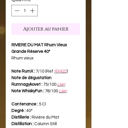
Ajouter au panier
RIVIERE DU MAT Rhum Vieux
Grande Réserve 40°
Rhum vieux
Note RumX :
7/10 (Ref
RX422
)
Note de dégustation
Rumnagykovet :
75/100
Lien
Note WhiskyFun :
78/100
Lien
Contenance :
5 Cl
Degré :
40°
Distillerie :
Rivière du Mat
Distillation :
Column Still