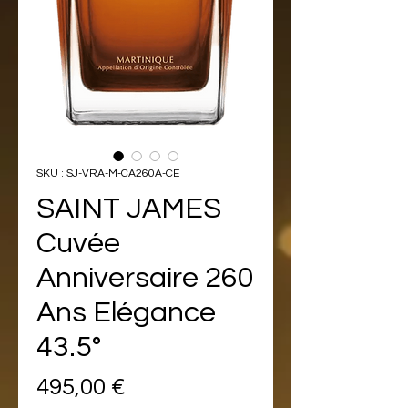
SKU : SJ-VRA-M-CA260A-CE
SAINT JAMES
Cuvée
Anniversaire 260
Ans Elégance
43.5°
Prix
495,00 €