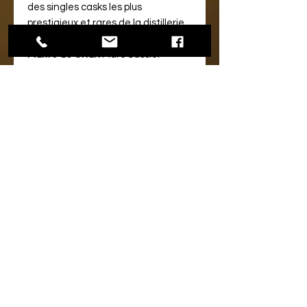
des singles casks les plus
prestigieux et rares de la distillerie
depuis 1997
Maître de Chai :
Marc Sassier
Conditionnement :
Coffret
LA DISTILLERIE :
La distillerie Saint James...
En
Savoir Plus
NOTE DE DEGUSTATION :
Aspect
Reflets acajou
Nez
Attaque
: Boisé
Plateau
: Notes de muscade et de
café.
Finale
: Palette aromatique suave
et fruitée.
Palais