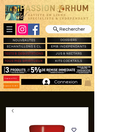
Rechercher
DOSSIERS
NOUVEAUTES
ECHANTILLONS 5 CL
EMB. INDEPENDANTS
TESTS & DEGUSTATIONS
JUS & NECTARS
TOUS MES SPIRITUEUX
KITS COCKTAILS
Espace PRO
Connexion
Espace CLUBS