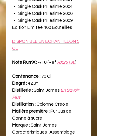
Single Cask Millésime 2004
Single Cask Millésime 2006
Single Cask Millésime 2009
Edition Limitée 460 Bouteilles
DISPONIBLE EN ECHANTILLON 5
CL
Note RumX :
-/10 (Ref
RX25136
)
Contenance :
70 Cl
Degré :
42.3°
Distillerie :
Saint James
En Savoir
Plus
Distillation :
Colonne Créole
Matière première :
Pur Jus de
Canne à sucre
Marque :
Saint James
Caractéristiques :
Assemblage