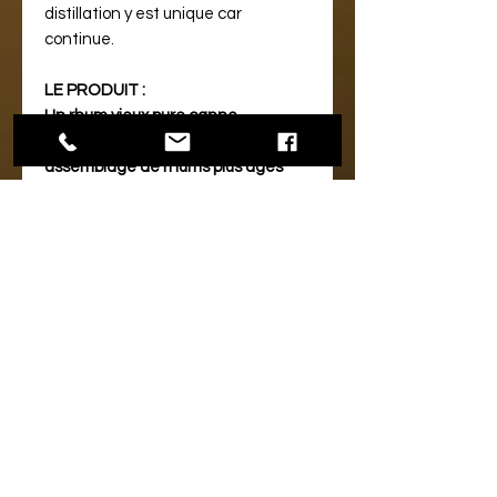
distillation y est unique car
continue.
LE PRODUIT :
Un rhum vieux pure canne
gourmand qui laisse deviner un
assemblage de rhums plus âgés
alliant finesse et volupté.
Vieilli en chais minimum 4 ans en
milieu tropical, ses notes torréfiées
se mêlent remarquablement à
celles épicées (vanille, cannelle). Un
fond de très vieux rhum aux saveurs
de fruits confits qui enrobe
l’ensemble. Disponible en coffret
deux verres dégustation
NOTE DE DEGUSTATION :
Aspect :
acajou, limpide et brillant