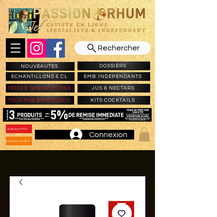
Rechercher
DOSSIERS
NOUVEAUTES
ECHANTILLONS 5 CL
EMB. INDEPENDANTS
TESTS & DEGUSTATIONS
JUS & NECTARS
TOUS MES SPIRITUEUX
KITS COCKTAILS
Espace PRO
Connexion
Espace CLUBS