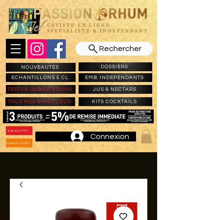
Rechercher
DOSSIERS
NOUVEAUTES
ECHANTILLONS 5 CL
EMB. INDEPENDANTS
TESTS & DEGUSTATIONS
JUS & NECTARS
TOUS MES SPIRITUEUX
KITS COCKTAILS
Espace PRO
Connexion
Espace CLUBS