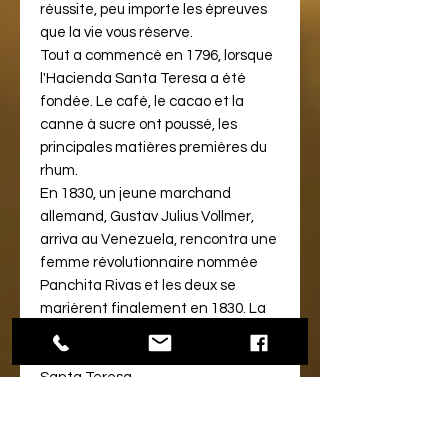
réussite, peu importe les épreuves
que la vie vous réserve.
Tout a commencé en 1796, lorsque
l'Hacienda Santa Teresa a été
fondée. Le café, le cacao et la
canne à sucre ont poussé, les
principales matières premières du
rhum.
En 1830, un jeune marchand
allemand, Gustav Julius Vollmer,
arriva au Venezuela, rencontra une
femme révolutionnaire nommée
Panchita Rivas et les deux se
marièrent finalement en 1830. La
famille Vollmer est née: leurs
descendants dirigent aujourd'hui
Santa Teresa.
Transmis de Maestro en Maestro,
grâce à la méthode soléra toutes
les bouteilles de Santa Teresa 1796