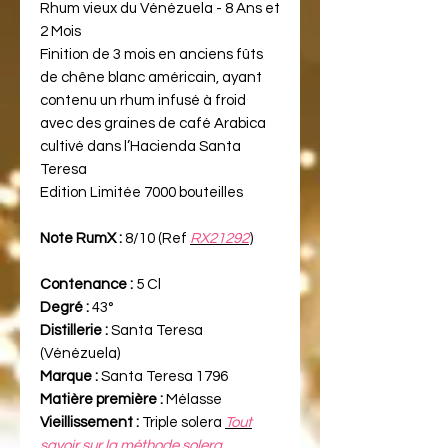
Rhum vieux du Vénézuela - 8 Ans et
2 Mois
Finition de 3 mois en anciens fûts
de chêne blanc américain, ayant
contenu un rhum infusé à froid
avec des graines de café Arabica
cultivé dans l’Hacienda Santa
Teresa
Edition Limitée 7000 bouteilles
Note RumX :
8/10 (Ref
RX21292
)
Contenance :
5 Cl
Degré :
43°
Distillerie :
Santa Teresa
(Vénézuela)
Marque :
Santa Teresa 1796
Matière première :
Mélasse
Vieillissement :
Triple solera
Tout
savoir sur la méthode solera