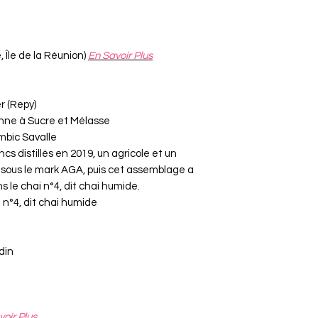
 Île de la Réunion)
En Savoir Plus
r (Repy)
nne à Sucre et Mélasse
mbic Savalle
s distillés en 2019, un agricole et un
sous le mark AGA, puis cet assemblage a
 le chai n°4, dit chai humide.
 n°4, dit chai humide
din
oir Plus