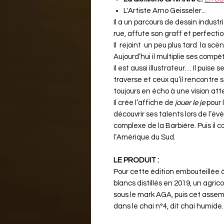
L'Artiste Arno Geisseler...
Il a un parcours de dessin indust
rue, affute son graff et perfect
Il rejoint un peu plus tard la scè
Aujourd’hui il multiplie ses compét
il est aussi illustrateur… Il puise 
traverse et ceux qu’il rencontre 
toujours en écho à une vision att
Il crée l’affiche de
jouer le je
pour 
découvrir ses talents lors de l’
complexe de la Barbière. Puis il 
l’Amérique du Sud.
LE PRODUIT :
Pour cette édition embouteillée 
blancs distillés en 2019, un agri
sous le mark AGA, puis cet asse
dans le chai n°4, dit chai humide.