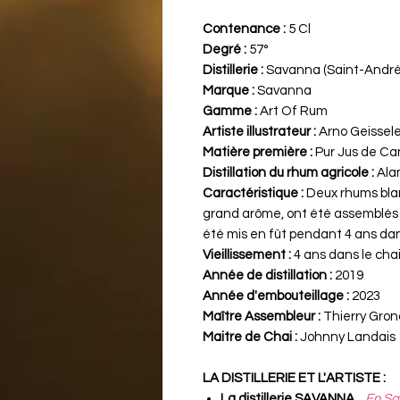
Contenance :
5 Cl
Degré :
57°
Distillerie :
Savanna (Saint-André,
Marque :
Savanna
Gamme :
Art Of Rum
Artiste illustrateur :
Arno Geissele
Matière première :
Pur Jus de Ca
Distillation du rhum agricole :
Ala
Caractéristique :
Deux rhums blanc
grand arôme, ont été assemblés 
été mis en fût pendant 4 ans dans
Vieillissement :
4 ans dans le chai
Année de distillation :
2019
Année d'embouteillage :
2023
Maître Assembleur :
Thierry Gron
Maitre de Chai :
Johnny Landais
LA DISTILLERIE ET L'ARTISTE :
La distillerie SAVANNA...
En Sav