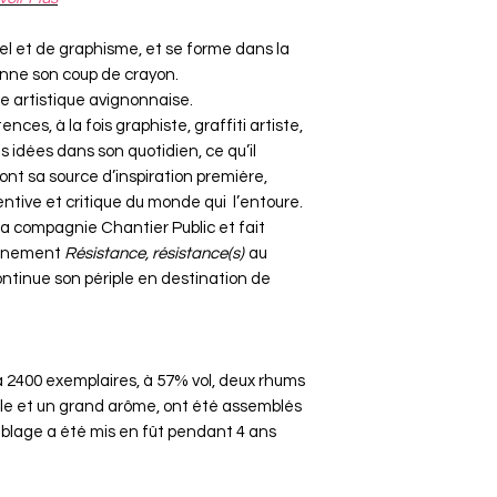
riel et de graphisme, et se forme dans la
ionne son coup de crayon.
ne artistique avignonnaise.
ences, à la fois graphiste, graffiti artiste,
ses idées dans son quotidien, ce qu’il
sont sa source d’inspiration première,
entive et critique du monde qui l’entoure.
la compagnie Chantier Public et fait
événement
Résistance, résistance(s)
au
continue son périple en destination de
à 2400 exemplaires, à 57% vol, deux rhums
cole et un grand arôme, ont été assemblés
mblage a été mis en fût pendant 4 ans