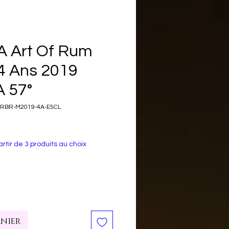
 Art Of Rum
4 Ans 2019
 57°
ORBR-M2019-4A-E5CL
rtir de 3 produits au choix
anier