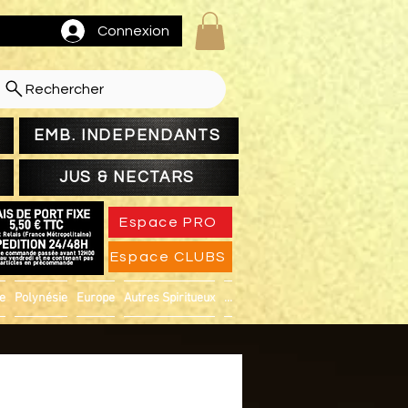
Connexion
Rechercher
EMB. INDEPENDANTS
JUS & NECTARS
Espace PRO
Espace CLUBS
ue
Polynésie
Europe
Autres Spiritueux
...