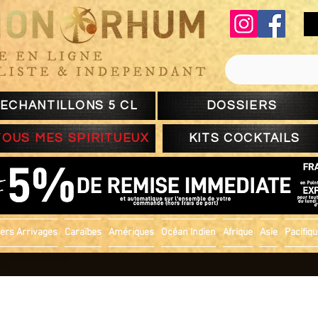
ECHANTILLONS 5 CL
DOSSIERS
TOUS MES SPIRITUEUX
KITS COCKTAILS
ers Arrivages
Caraïbes
Amériques
Océan Indien
Afrique
Asie
Pacifiq