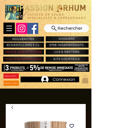
Rechercher
DOSSIERS
NOUVEAUTES
ECHANTILLONS 5 CL
EMB. INDEPENDANTS
TESTS & DEGUSTATIONS
JUS & NECTARS
TOUS MES SPIRITUEUX
KITS COCKTAILS
Espace PRO
Connexion
Espace CLUBS