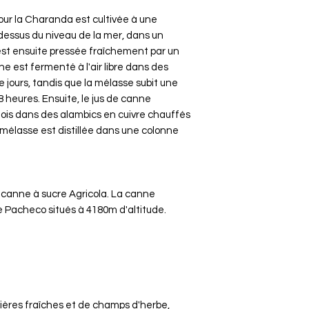
pour la Charanda est cultivée à une
-dessus du niveau de la mer, dans un
e est ensuite pressée fraîchement par un
ne est fermenté à l'air libre dans des
 jours, tandis que la mélasse subit une
heures. Ensuite, le jus de canne
 fois dans des alambics en cuivre chauffés
la mélasse est distillée dans une colonne
 canne à sucre Agricola. La canne
e Pacheco situés à 4180m d'altitude.
nières fraîches et de champs d'herbe,