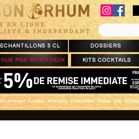
ECHANTILLONS 5 CL
DOSSIERS
TOUS MES SPIRITUEUX
KITS COCKTAILS
ers Arrivages
Caraïbes
Amériques
Océan Indien
Afrique
Asie
Pacifiq