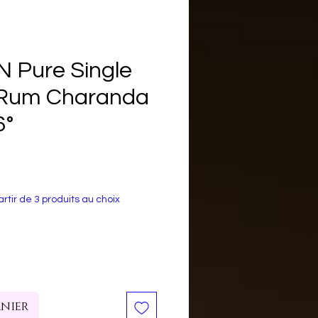
 Pure Single
 Rum Charanda
6°
rtir de 3 produits au choix
anier