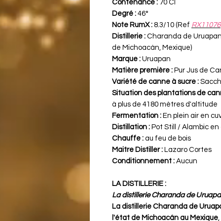
Contenance :
70 Cl
Degré :
46°
Note RumX :
8.3/10 (Ref
RX11076
Distillerie :
Charanda de Uruapan (
de Michoacán, Mexique)
Marque :
Uruapan
Matière première :
Pur Jus de Ca
Variété de canne à sucre :
Sacch
Situation des plantations de can
à plus de 4180 mètres d'altitude
Fermentation :
En plein air en cu
Distillation :
Pot Still / Alambic en
Chauffe :
au feu de bois
Maitre Distiller :
Lazaro Cortes
Conditionnement :
Aucun
LA DISTILLERIE :
La distillerie Charanda de Uruapan
La distillerie Charanda de Urua
l'état de Michoacán au Mexique