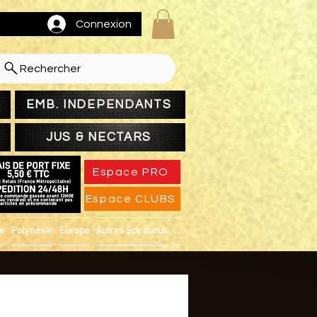
Connexion
Rechercher
EMB. INDEPENDANTS
JUS & NECTARS
Espace PRO
Espace CLUBS
ue
Polynésie
Europe
Autres Spiritueux
...