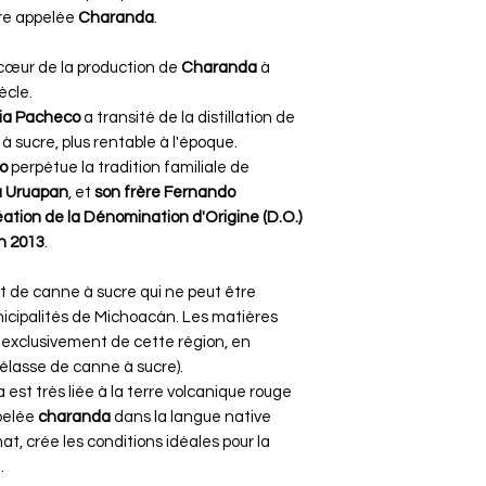
cre appelée
Charanda
.
cœur de la production de
Charanda
à
cle​​.
ia Pacheco
a transité de la distillation de
à sucre, plus rentable à l'époque.
o
perpétue la tradition familiale de
 Uruapan
, et
son frère Fernando
éation de la Dénomination d'Origine (D.O.)
 2013​
​.
lat de canne à sucre qui ne peut être
icipalités de Michoacán. Les matières
 exclusivement de cette région, en
 mélasse de canne à sucre)​​.
est très liée à la terre volcanique rouge
ppelée
charanda
dans la langue native
imat, crée les conditions idéales pour la
.