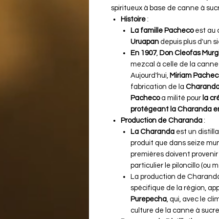
spiritueux à base de canne à su
Histoire
:
La famille Pacheco
est au 
Uruapan
depuis plus d'un siè
En 1907
,
Don Cleofas Murg
mezcal à celle de la canne 
Aujourd'hui,
Miriam Pachec
fabrication de la
Charanda
Pacheco
a milité pour
la cr
protégeant la Charanda en
Production de Charanda
:
La Charanda
est un distil
produit que dans seize mun
premières doivent provenir
particulier le piloncillo (ou
La production de Charanda 
spécifique de la région, a
Purepecha
, qui, avec le cl
culture de la canne à sucre​​