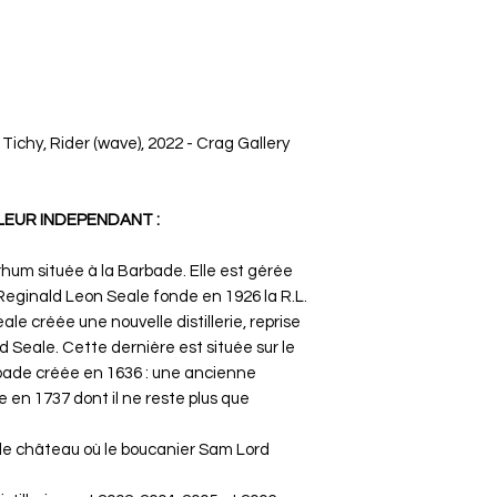
Tichy, Rider (wave), 2022 - Crag Gallery
LLEUR INDEPENDANT :
 rhum située à la Barbade. Elle est gérée
 Reginald Leon Seale fonde en 1926 la R.L.
ale créée une nouvelle distillerie, reprise
d Seale. Cette dernière est située sur le
arbade créée en 1636 : une ancienne
lée en 1737 dont il ne reste plus que
et le château où le boucanier Sam Lord