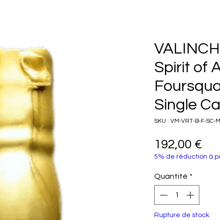
VALINCH
Spirit of 
Foursqua
Single Ca
SKU : VM-VRT-B-F-SC-
Pri
192,00 €
5% de réduction à pa
Quantité
*
Rupture de stock