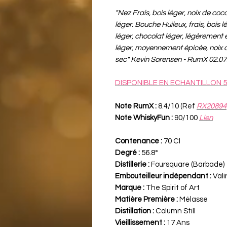
"Nez Frais, bois léger, noix de coco
léger. Bouche Huileux, frais, bois lé
léger, chocolat léger, légèrement
léger, moyennement épicée, noix de
sec" Kevin Sorensen - RumX 02.07
DISPONIBLE EN ECHANTILLON 5
Note RumX :
8.4/10 (Ref
RX20894
Note WhiskyFun :
90/100
Lien
Contenance :
70 Cl
Degré :
56.8°
Distillerie :
Foursquare (Barbade)
Embouteilleur indépendant :
Vali
Marque :
The Spirit of Art
Matière Première :
Mélasse
Distillation :
Column Still
Vieillissement :
17 Ans