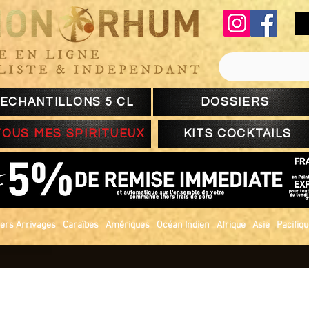
ECHANTILLONS 5 CL
DOSSIERS
TOUS MES SPIRITUEUX
KITS COCKTAILS
ers Arrivages
Caraïbes
Amériques
Océan Indien
Afrique
Asie
Pacifiq