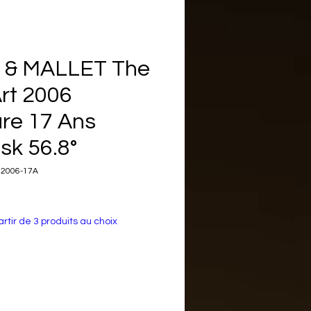
 & MALLET The
Art 2006
re 17 Ans
sk 56.8°
M2006-17A
x
rtir de 3 produits au choix