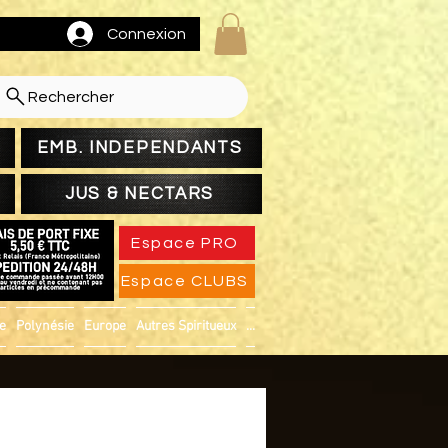
Connexion
Rechercher
EMB. INDEPENDANTS
JUS & NECTARS
Espace PRO
Espace CLUBS
ue
Polynésie
Europe
Autres Spiritueux
...