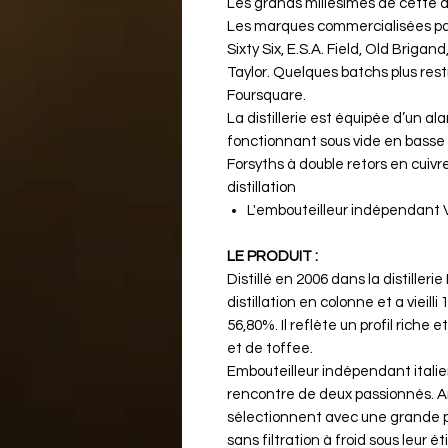
Les grands millésimes de cette dis
Les marques commercialisées par 
Sixty Six, E.S.A. Field, Old Briga
Taylor. Quelques batchs plus rest
Foursquare.
La distillerie est équipée d’un al
fonctionnant sous vide en basse 
Forsyths à double retors en cuivr
distillation
L'embouteilleur indépendant V
LE PRODUIT :
Distillé en 2006 dans la distiller
distillation en colonne et a vieill
56,80%. Il reflète un profil riche
et de toffee.
Embouteilleur indépendant italien,
rencontre de deux passionnés. A
sélectionnent avec une grande pr
sans filtration à froid sous leur 