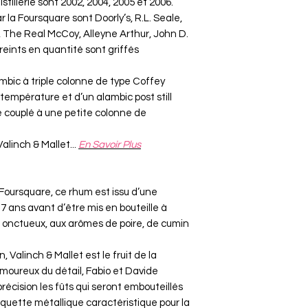
tillerie sont 2002, 2004, 2005 et 2006.
la Foursquare sont Doorly’s, R.L. Seale,
nd, The Real McCoy, Alleyne Arthur, John D.
reints en quantité sont griffés
ambic à triple colonne de type Coffey
température et d’un alambic post still
e couplé à une petite colonne de
alinch & Mallet...
En Savoir Plus
ie Foursquare, ce rhum est issu d’une
i 17 ans avant d’être mis en bouteille à
 et onctueux, aux arômes de poire, de cumin
 Valinch & Mallet est le fruit de la
moureux du détail, Fabio et Davide
écision les fûts qui seront embouteillés
étiquette métallique caractéristique pour la