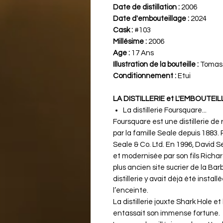
Date de distillation :
2006
Date d'embouteillage :
2024
Cask :
#103
Millésime :
2006
Age :
17 Ans
Illustration de la bouteille :
Tomas 
Conditionnement :
Etui
LA DISTILLERIE et L'EMBOUTEI
La distillerie Foursquare...
Foursquare est une distillerie de
par la famille Seale depuis 1883.
Seale & Co. Ltd. En 1996, David Se
et modernisée par son fils Richar
plus ancien site sucrier de la B
distillerie y avait déjà été instal
l’enceinte.
La distillerie jouxte Shark Hole 
entassait son immense fortune.