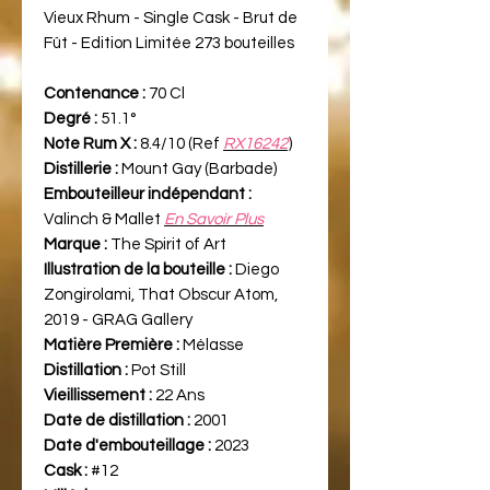
Vieux Rhum - Single Cask - Brut de
Fût - Edition Limitée 273 bouteilles
Contenance :
70 Cl
Degré :
51.1°
Note Rum X :
8.4/10 (Ref
RX16242
)
Distillerie :
Mount Gay (Barbade)
Embouteilleur indépendant :
Valinch & Mallet
En Savoir Plus
Marque :
The Spirit of Art
Illustration de la bouteille :
Diego
Zongirolami, That Obscur Atom,
2019 - GRAG Gallery
Matière Première :
Mélasse
Distillation :
Pot Still
Vieillissement :
22 Ans
Date de distillation :
2001
Date d'embouteillage :
2023
Cask :
#12