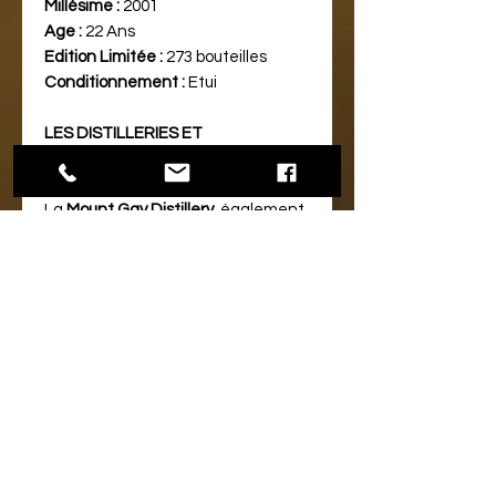
Millésime :
2001
Age :
22 Ans
Edition Limitée :
273 bouteilles
Conditionnement :
Etui
LES DISTILLERIES ET
L'EMBOUTEILLEUR INDEPENDANT :
La distillerie Mount Gay...
La
Mount Gay Distillery
, également
située à Saint Michael, est une des
plus anciennes distilleries de rhum
au monde, avec une histoire
remontant à 1703​​. Elle est connue
pour son rhum Mount Gay, et son
actionnaire majoritaire depuis 1989
est Rémy Cointreau​​. La distillerie
Mount Gay est située sur la Spring
Garden Highway à Bridgetown,
Saint Michael, Barbade​​.