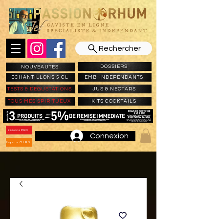
Rechercher
DOSSIERS
NOUVEAUTES
ECHANTILLONS 5 CL
EMB. INDEPENDANTS
TESTS & DEGUSTATIONS
JUS & NECTARS
TOUS MES SPIRITUEUX
KITS COCKTAILS
Espace PRO
Connexion
Espace CLUBS