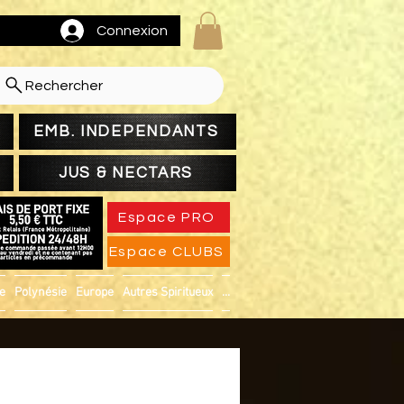
Connexion
Rechercher
EMB. INDEPENDANTS
JUS & NECTARS
Espace PRO
Espace CLUBS
ue
Polynésie
Europe
Autres Spiritueux
...