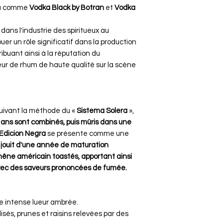
ka comme
Vodka Black by Botran
et
Vodka
 dans l'industrie des spiritueux au
uer un rôle significatif dans la production
ibuant ainsi à la réputation du
r de rhum de haute qualité sur la scène
uivant la méthode du «
Sistema Solera
»,
23 ans sont combinés, puis mûris dans une
Edicion Negra
se présente comme une
l jouit d'une année de maturation
hêne américain toastés, apportant ainsi
vec des saveurs prononcées de fumée.
e intense lueur ambrée.
sés, prunes et raisins relevées par des