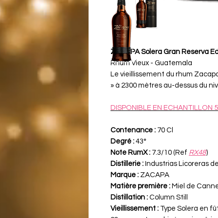
ZACAPA Solera Gran Reserva Edi
Rhum Vieux - Guatemala
Le vieillissement du rhum Zacap
» à 2300 mètres au-dessus du niv
DISPONIBLE EN ECHANTILLON 5
Contenance :
70 Cl
Degré :
43°
Note RumX :
7.3/10 (Ref
RX48
)
Distillerie :
Industrias Licoreras 
Marque :
ZACAPA
Matière première :
Miel de Canne
Distillation :
Column Still
Vieillissement :
Type Solera en fût