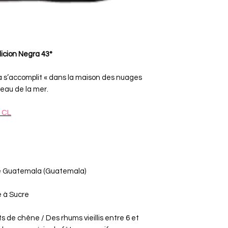
cion Negra 43°
a s’accomplit « dans la maison des nuages
eau de la mer.
 CL
de Guatemala (Guatemala)
 à Sucre
s de chêne / Des rhums vieillis entre 6 et