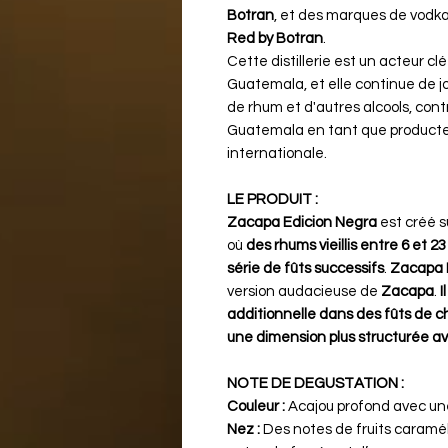
Botran
, et des marques de vod
Red by Botran​
.
Cette distillerie est un acteur clé
Guatemala, et elle continue de jo
de rhum et d'autres alcools, contr
Guatemala en tant que producteu
internationale.
LE PRODUIT :
Zacapa Edicion Negra
est créé s
où
des rhums vieillis entre 6 et 
série de fûts successifs
.
Zacapa 
version audacieuse de
Zacapa
.
I
additionnelle dans des fûts de c
une dimension plus structurée a
NOTE DE DEGUSTATION :
Couleur :
Acajou profond avec un
Nez :
Des notes de fruits caraméli