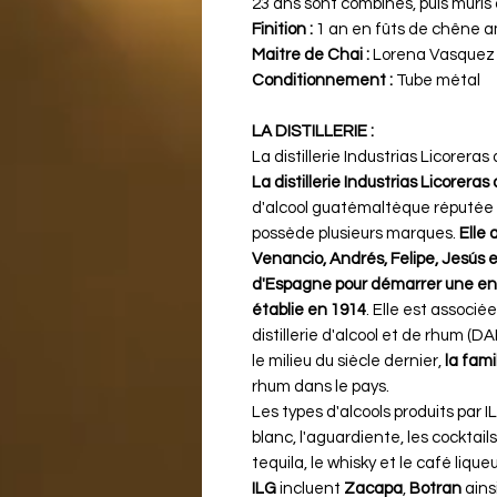
23 ans sont combinés, puis mûris 
Finition :
1 an en fûts de chêne a
Maitre de Chai :
Lorena Vasquez
Conditionnement :
Tube métal
LA DISTILLERIE :
La distillerie Industrias Licorera
La distillerie Industrias Licorer
d'alcool guatémaltèque réputée qu
possède plusieurs marques.
Elle 
Venancio, Andrés, Felipe, Jesús 
d'Espagne pour démarrer une entre
établie en 1914
. Elle est associ
distillerie d'alcool et de rhum (
le milieu du siècle dernier,
la fami
rhum dans le pays​​.
Les types d'alcools produits par
blanc, l'aguardiente, les cocktails
tequila, le whisky et le café liq
ILG
incluent
Zacapa
,
Botran
ains