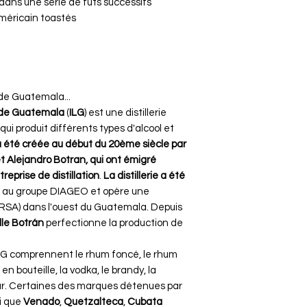
dans une série de fûts successifs
méricain toastés
s de Guatemala...
as de Guatemala
(
ILG
) est une distillerie
i produit différents types d'alcool et
a été créée au début du 20ème siècle par
et Alejandro Botran, qui ont émigré
prise de distillation​
.
La distillerie a été
ée au groupe DIAGEO et opère une
DARSA) dans l'ouest du Guatemala. Depuis
lle Botrán
perfectionne la production de
 ILG comprennent le rhum foncé, le rhum
 en bouteille, la vodka, le brandy, la
ueur​. Certaines des marques détenues par
i que
Venado
,
Quetzalteca
,
Cubata