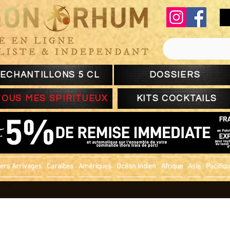
ECHANTILLONS 5 CL
DOSSIERS
TOUS MES SPIRITUEUX
KITS COCKTAILS
ers Arrivages
Caraïbes
Amériques
Océan Indien
Afrique
Asie
Pacifiq