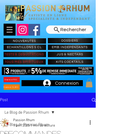
Rechercher
DOSSIERS
NOUVEAUTES
ECHANTILLONS 5 CL
EMB. INDEPENDANTS
TESTS & DEGUSTATIONS
JUS & NECTARS
TOUS MES SPIRITUEUX
KITS COCKTAILS
Espace PRO
Connexion
Espace CLUBS
Post
Le Blog de Passion Rhum
Passion Rhum
Le Blog de Passion Rhum
1 avr. 2025
1 min de lecture
PRECOMMANDES